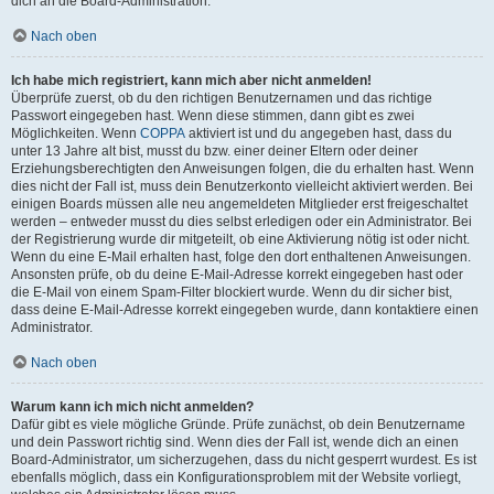
dich an die Board-Administration.
Nach oben
Ich habe mich registriert, kann mich aber nicht anmelden!
Überprüfe zuerst, ob du den richtigen Benutzernamen und das richtige
Passwort eingegeben hast. Wenn diese stimmen, dann gibt es zwei
Möglichkeiten. Wenn
COPPA
aktiviert ist und du angegeben hast, dass du
unter 13 Jahre alt bist, musst du bzw. einer deiner Eltern oder deiner
Erziehungsberechtigten den Anweisungen folgen, die du erhalten hast. Wenn
dies nicht der Fall ist, muss dein Benutzerkonto vielleicht aktiviert werden. Bei
einigen Boards müssen alle neu angemeldeten Mitglieder erst freigeschaltet
werden – entweder musst du dies selbst erledigen oder ein Administrator. Bei
der Registrierung wurde dir mitgeteilt, ob eine Aktivierung nötig ist oder nicht.
Wenn du eine E-Mail erhalten hast, folge den dort enthaltenen Anweisungen.
Ansonsten prüfe, ob du deine E-Mail-Adresse korrekt eingegeben hast oder
die E-Mail von einem Spam-Filter blockiert wurde. Wenn du dir sicher bist,
dass deine E-Mail-Adresse korrekt eingegeben wurde, dann kontaktiere einen
Administrator.
Nach oben
Warum kann ich mich nicht anmelden?
Dafür gibt es viele mögliche Gründe. Prüfe zunächst, ob dein Benutzername
und dein Passwort richtig sind. Wenn dies der Fall ist, wende dich an einen
Board-Administrator, um sicherzugehen, dass du nicht gesperrt wurdest. Es ist
ebenfalls möglich, dass ein Konfigurationsproblem mit der Website vorliegt,