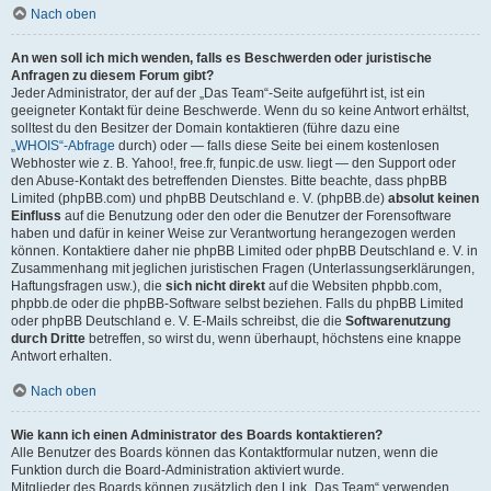
Nach oben
An wen soll ich mich wenden, falls es Beschwerden oder juristische
Anfragen zu diesem Forum gibt?
Jeder Administrator, der auf der „Das Team“-Seite aufgeführt ist, ist ein
geeigneter Kontakt für deine Beschwerde. Wenn du so keine Antwort erhältst,
solltest du den Besitzer der Domain kontaktieren (führe dazu eine
„WHOIS“-Abfrage
durch) oder — falls diese Seite bei einem kostenlosen
Webhoster wie z. B. Yahoo!, free.fr, funpic.de usw. liegt — den Support oder
den Abuse-Kontakt des betreffenden Dienstes. Bitte beachte, dass phpBB
Limited (phpBB.com) und phpBB Deutschland e. V. (phpBB.de)
absolut keinen
Einfluss
auf die Benutzung oder den oder die Benutzer der Forensoftware
haben und dafür in keiner Weise zur Verantwortung herangezogen werden
können. Kontaktiere daher nie phpBB Limited oder phpBB Deutschland e. V. in
Zusammenhang mit jeglichen juristischen Fragen (Unterlassungserklärungen,
Haftungsfragen usw.), die
sich nicht direkt
auf die Websiten phpbb.com,
phpbb.de oder die phpBB-Software selbst beziehen. Falls du phpBB Limited
oder phpBB Deutschland e. V. E-Mails schreibst, die die
Softwarenutzung
durch Dritte
betreffen, so wirst du, wenn überhaupt, höchstens eine knappe
Antwort erhalten.
Nach oben
Wie kann ich einen Administrator des Boards kontaktieren?
Alle Benutzer des Boards können das Kontaktformular nutzen, wenn die
Funktion durch die Board-Administration aktiviert wurde.
Mitglieder des Boards können zusätzlich den Link „Das Team“ verwenden.