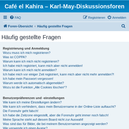
Café el Kahira – Karl-May-Diskussionsforen
FAQ
Registrieren
Anmelden
S
Foren-Übersicht
Häufig gestellte Fragen
u
Häufig gestellte Fragen
c
h
Registrierung und Anmeldung
Wozu muss ich mich registrieren?
e
Was ist COPPA?
Warum kann ich mich nicht registrieren?
Ich habe mich registriert, kann mich aber nicht anmelden!
Warum kann ich mich nicht anmelden?
Ich habe mich vor einiger Zeit registriert, kann mich aber nicht mehr anmelden?!
Ich habe mein Passwort vergessen!
Warum werde ich automatisch abgemeldet?
Wozu ist die Funktion „Alle Cookies löschen“?
Benutzerpräferenzen und -einstellungen
Wie kann ich meine Einstellungen ändern?
Wie kann ich verhindern, dass mein Benutzername in der Online-Liste auftaucht?
Die Forenuhr geht falsch!
Ich habe die Zeitzone eingestellt, aber die Forenuhr geht immer noch falsch!
Meine Sprache steht auf diesem Board nicht zur Auswahl!
Was sind das für Bilder, die bei meinem Benutzernamen angezeigt werden?
Wie verwende ich einen Avatar?