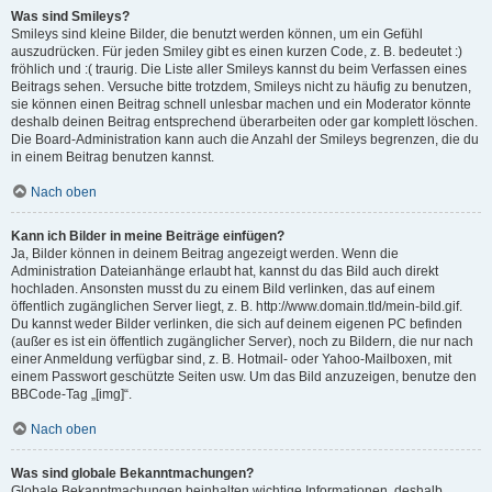
Was sind Smileys?
Smileys sind kleine Bilder, die benutzt werden können, um ein Gefühl
auszudrücken. Für jeden Smiley gibt es einen kurzen Code, z. B. bedeutet :)
fröhlich und :( traurig. Die Liste aller Smileys kannst du beim Verfassen eines
Beitrags sehen. Versuche bitte trotzdem, Smileys nicht zu häufig zu benutzen,
sie können einen Beitrag schnell unlesbar machen und ein Moderator könnte
deshalb deinen Beitrag entsprechend überarbeiten oder gar komplett löschen.
Die Board-Administration kann auch die Anzahl der Smileys begrenzen, die du
in einem Beitrag benutzen kannst.
Nach oben
Kann ich Bilder in meine Beiträge einfügen?
Ja, Bilder können in deinem Beitrag angezeigt werden. Wenn die
Administration Dateianhänge erlaubt hat, kannst du das Bild auch direkt
hochladen. Ansonsten musst du zu einem Bild verlinken, das auf einem
öffentlich zugänglichen Server liegt, z. B. http://www.domain.tld/mein-bild.gif.
Du kannst weder Bilder verlinken, die sich auf deinem eigenen PC befinden
(außer es ist ein öffentlich zugänglicher Server), noch zu Bildern, die nur nach
einer Anmeldung verfügbar sind, z. B. Hotmail- oder Yahoo-Mailboxen, mit
einem Passwort geschützte Seiten usw. Um das Bild anzuzeigen, benutze den
BBCode-Tag „[img]“.
Nach oben
Was sind globale Bekanntmachungen?
Globale Bekanntmachungen beinhalten wichtige Informationen, deshalb