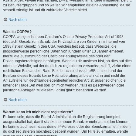
Avatarbilder, Private Nachrichten, E-Mail-Versand an andere Mitglieder, Beitritt
zu Benutzergruppen und so weiter. Wir empfehlen dir eine Anmeldung, da sie
schnell erledigt ist und dir zahlreiche Vorteile bietet.
Nach oben
Was ist COPPA?
COPPA, ausgeschrieben Children’s Online Privacy Protection Act of 1998
(deutsch: Gesetz zum Schutz der Privatsphäre von Kindern im Internet von
1998) ist ein Gesetz in den USA, welches festlegt, dass Websites, die
möglicherweise persönliche Daten von Kindern unter 13 Jahren erheben,
hierzu die Zustimmung der Eltern beziehungsweise des oder der
Erziehungsberechtigten benötigen. Wenn du dir unsicher bist, ob dies auf dich
oder die Website, auf der du dich zu registrieren versuchst, zutrifft, ziehe einen
rechtlichen Beistand zu Rate. Bitte beachte, dass phpBB Limited und der
Besitzer dieses Boards keine Rechtsberatung anbieten kann und nicht die
Anlaufstelle für Rechtsangelegenheiten jeglicher Art ist; außer solchen, die
unter der Frage „An wen soll ich mich wenden, falls es Beschwerden oder
juristische Anfragen zu diesem Forum gibt?“ behandelt werden.
Nach oben
Warum kann ich mich nicht registrieren?
Es kann sein, dass die Board-Administration die Registrierung komplett
ausgeschaltet hat, damit sich keine neuen Benutzer mehr anmelden können.
Es könnte auch sein, dass deine IP-Adresse oder der Benutzername, mit dem
du dich registrieren möchtest, gesperrt wurden. Um Hilfe zu erhalten, wende