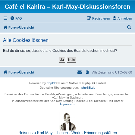
Café el Kahira – Karl-May-Diskussionsforen
FAQ
Registrieren
Anmelden
S
Foren-Übersicht
u
Alle Cookies löschen
c
h
Bist du dir sicher, dass du alle Cookies des Boards löschen möchtest?
e
Foren-Übersicht
Alle Zeiten sind
UTC+02:00
Powered by
phpBB
® Forum Software © phpBB Limited
Deutsche Übersetzung durch
phpBB.de
Betreiber des Forums für die Karl-May-Vereinigung – Arbeits- und Forschungsgemeinschaft
›Karl May‹ in Sachsen,
in Zusammenarbeit mit der Karl-May-Stiftung Radebeul bei Dresden: Ralf Harder
Impressum
Reisen zu Karl May – Leben · Werk · Erinnerungsstätten