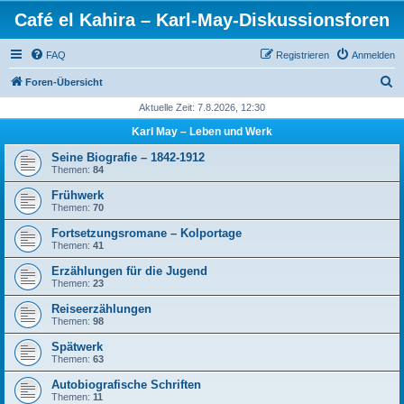
Café el Kahira – Karl-May-Diskussionsforen
FAQ
Registrieren
Anmelden
S
Foren-Übersicht
u
Aktuelle Zeit: 7.8.2026, 12:30
c
Karl May – Leben und Werk
h
Seine Biografie – 1842-1912
e
Themen:
84
Frühwerk
Themen:
70
Fortsetzungsromane – Kolportage
Themen:
41
Erzählungen für die Jugend
Themen:
23
Reiseerzählungen
Themen:
98
Spätwerk
Themen:
63
Autobiografische Schriften
Themen:
11