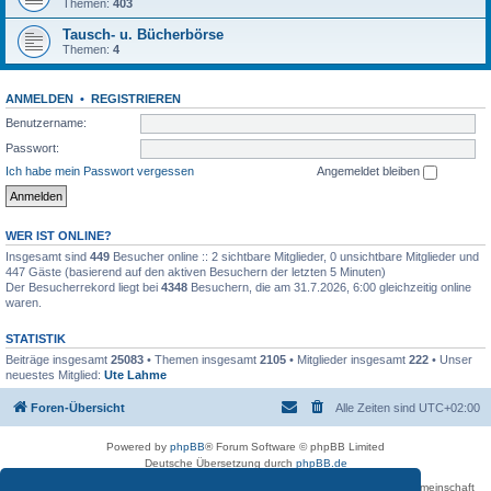
Themen:
403
Tausch- u. Bücherbörse
Themen:
4
ANMELDEN
•
REGISTRIEREN
Benutzername:
Passwort:
Ich habe mein Passwort vergessen
Angemeldet bleiben
WER IST ONLINE?
Insgesamt sind
449
Besucher online :: 2 sichtbare Mitglieder, 0 unsichtbare Mitglieder und
447 Gäste (basierend auf den aktiven Besuchern der letzten 5 Minuten)
Der Besucherrekord liegt bei
4348
Besuchern, die am 31.7.2026, 6:00 gleichzeitig online
waren.
STATISTIK
Beiträge insgesamt
25083
• Themen insgesamt
2105
• Mitglieder insgesamt
222
• Unser
neuestes Mitglied:
Ute Lahme
Foren-Übersicht
Alle Zeiten sind
UTC+02:00
Powered by
phpBB
® Forum Software © phpBB Limited
Deutsche Übersetzung durch
phpBB.de
Betreiber des Forums für die Karl-May-Vereinigung – Arbeits- und Forschungsgemeinschaft