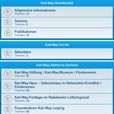
Karl-May-Gesellschaft
Allgemeine Informationen
Themen:
17
Termine
Themen:
9
Publikationen
Themen:
47
Karl-May-Archiv
Aktivitäten
Themen:
3
Karl-May-Stätten in Sachsen
Karl-May-Stiftung / Karl-May-Museum / Förderverein
Themen:
87
Karl-May-Haus – Geburtshaus in Hohenstein-Ernstthal /
Förderverein
Themen:
50
Karl-May-Festtage im Radebeuler Lößnitzgrund
Themen:
13
Freundeskreis Karl May Leipzig
Themen:
60