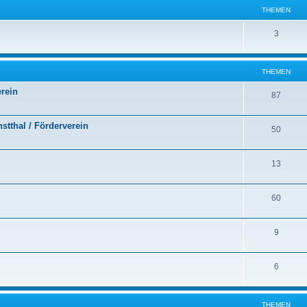
THEMEN
3
THEMEN
erein
87
stthal / Förderverein
50
13
60
9
6
THEMEN