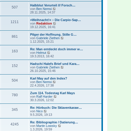
e
u
t
r
e
Halbblut Vorurteil /// Forsch…
r
507
B
s
N
von
Ben Nemsi
a
e
t
e
28.11.2025, 14:37
g
i
e
u
t
r
e
»Weihnacht!« – Die Carpio-Sap…
r
1211
B
s
N
von
Redaktion
a
e
t
e
19.12.2025, 16:41
g
i
e
u
t
r
e
Pilger der Hoffnung. Stille G…
r
861
B
s
N
von
Gabriele Ziethen
a
e
t
e
1.12.2025, 15:21
g
i
e
u
t
r
e
Re: Man entdeckt doch immer w…
r
163
B
s
N
von
Helmut
a
e
t
e
19.3.2013, 16:42
g
i
e
u
t
r
e
Hadschi Halefs Brief und Kara…
r
152
B
s
N
von
Gabriele Ziethen
a
e
t
e
26.10.2025, 15:46
g
i
e
u
t
r
e
Karl May auf den Index?
r
504
B
s
N
von
Ben Nemsi
a
e
t
e
22.4.2026, 17:38
g
i
e
u
t
r
e
Zum 114. Todestag Karl Mays
r
780
B
s
N
von
Ralf Harder
a
e
t
e
30.3.2026, 12:02
g
i
e
u
t
r
e
Re: Hörbuch: Die Sklavenkaraw…
r
345
B
s
N
von
Nico
a
e
t
e
9.5.2026, 19:13
g
i
e
u
t
r
e
Re: Bibliographie / Datierung…
r
4245
B
s
N
von
Martin Lowsky
a
e
t
e
1.3.2026, 19:59
g