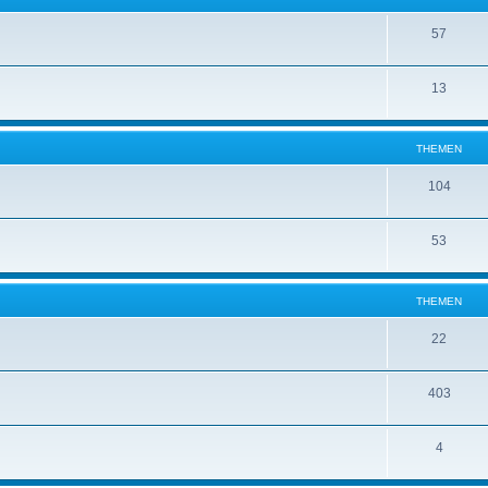
57
13
THEMEN
104
53
THEMEN
22
403
4