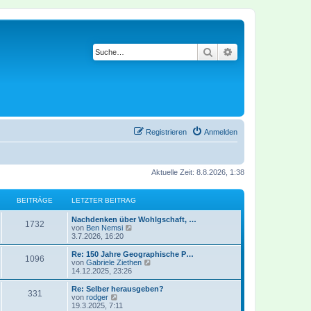
Suche
Erweiterte Suche
Registrieren
Anmelden
Aktuelle Zeit: 8.8.2026, 1:38
BEITRÄGE
LETZTER BEITRAG
Nachdenken über Wohlgschaft, …
1732
N
von
Ben Nemsi
e
3.7.2026, 16:20
u
e
Re: 150 Jahre Geographische P…
1096
s
N
von
Gabriele Ziethen
t
e
14.12.2025, 23:26
e
u
r
e
Re: Selber herausgeben?
331
B
s
N
von
rodger
e
t
e
19.3.2025, 7:11
i