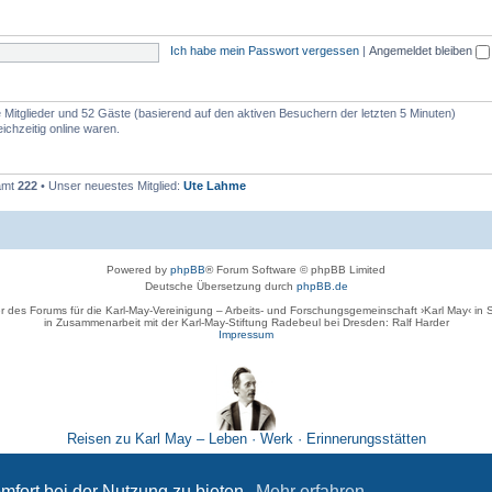
Ich habe mein Passwort vergessen
|
Angemeldet bleiben
re Mitglieder und 52 Gäste (basierend auf den aktiven Besuchern der letzten 5 Minuten)
ichzeitig online waren.
samt
222
• Unser neuestes Mitglied:
Ute Lahme
Powered by
phpBB
® Forum Software © phpBB Limited
Deutsche Übersetzung durch
phpBB.de
r des Forums für die Karl-May-Vereinigung – Arbeits- und Forschungsgemeinschaft ›Karl May‹ in
in Zusammenarbeit mit der Karl-May-Stiftung Radebeul bei Dresden: Ralf Harder
Impressum
Reisen zu Karl May – Leben · Werk · Erinnerungsstätten
Datenschutz
|
Nutzungsbedingungen
mfort bei der Nutzung zu bieten.
Mehr erfahren