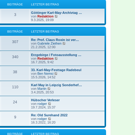
r
B
s
BEITRÄGE
LETZTER BEITRAG
a
e
t
g
i
e
Göttinger Karl-May-Archivtag …
t
r
3
N
von
Redaktion
r
B
e
9.3.2025, 19:09
a
e
u
g
i
e
t
s
BEITRÄGE
LETZTER BEITRAG
r
t
a
e
g
Re: Prof. Claus Roxin ist ver…
r
307
N
von
Gabriele Ziethen
B
e
21.2.2025, 12:00
e
u
i
e
Erzgebirge / Fotoausstellung …
t
340
s
N
von
Redaktion
r
t
e
16.7.2025, 9:42
a
e
u
g
r
e
33. Karl-May-Festtage Radebeul
38
B
s
N
von
Ben Nemsi
e
t
e
15.5.2026, 14:52
i
e
u
t
r
e
Karl May in Leipzig Sonderhef…
r
110
B
s
N
von
Martin
a
e
t
e
3.4.2025, 20:53
g
i
e
u
t
r
e
Hübscher Verleser
r
24
B
s
N
von
rodger
a
e
t
e
19.7.2024, 15:37
g
i
e
u
t
r
e
Re: Old Surehand 2022
r
9
B
s
N
von
rodger
a
e
t
e
16.3.2022, 16:20
g
i
e
u
t
r
e
r
B
s
BEITRÄGE
LETZTER BEITRAG