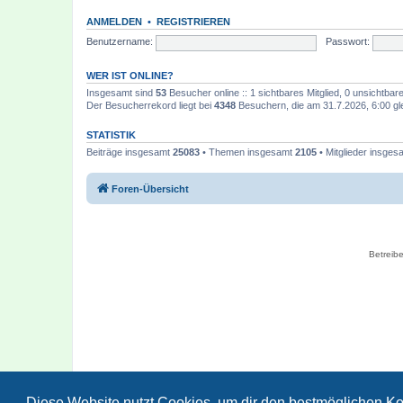
ANMELDEN
•
REGISTRIEREN
Benutzername:
Passwort:
WER IST ONLINE?
Insgesamt sind
53
Besucher online :: 1 sichtbares Mitglied, 0 unsichtba
Der Besucherrekord liegt bei
4348
Besuchern, die am 31.7.2026, 6:00 gle
STATISTIK
Beiträge insgesamt
25083
• Themen insgesamt
2105
• Mitglieder insge
Foren-Übersicht
Betreibe
Diese Website nutzt Cookies, um dir den bestmöglichen Ko