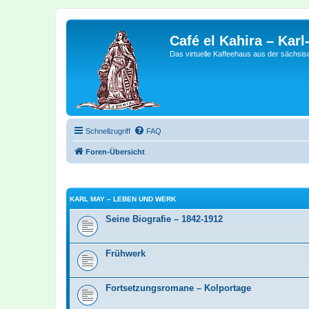
Café el Kahira – Kar
Das virtuelle Kaffeehaus aus der sächsi
Schnellzugriff
FAQ
Foren-Übersicht
KARL MAY – LEBEN UND WERK
Seine Biografie – 1842-1912
Frühwerk
Fortsetzungsromane – Kolportage