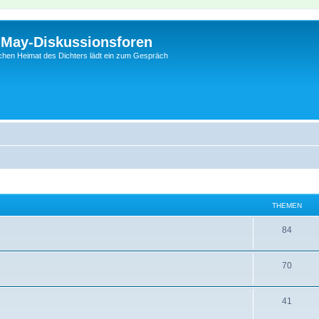
l-May-Diskussionsforen
schen Heimat des Dichters lädt ein zum Gespräch
THEMEN
84
70
41