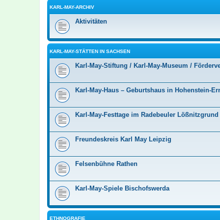
KARL-MAY-ARCHIV
Aktivitäten
KARL-MAY-STÄTTEN IN SACHSEN
Karl-May-Stiftung / Karl-May-Museum / Förderv
Karl-May-Haus – Geburtshaus in Hohenstein-Ern
Karl-May-Festtage im Radebeuler Lößnitzgrund
Freundeskreis Karl May Leipzig
Felsenbühne Rathen
Karl-May-Spiele Bischofswerda
ETHNOGRAFIE