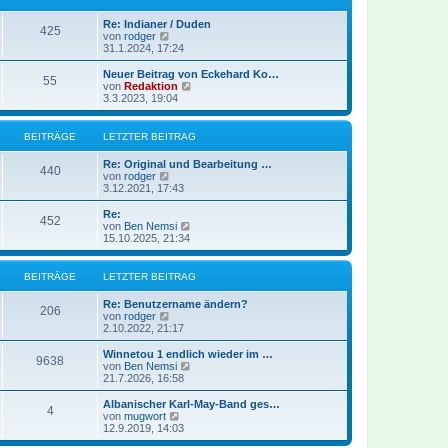
a
e
t
g
i
e
Re: Indianer / Duden
t
r
425
N
von
rodger
r
B
e
31.1.2024, 17:24
a
e
u
g
i
e
Neuer Beitrag von Eckehard Ko…
t
55
s
N
von
Redaktion
r
t
e
3.3.2023, 19:04
a
e
u
g
r
e
B
s
BEITRÄGE
LETZTER BEITRAG
e
t
i
e
Re: Original und Bearbeitung …
t
r
440
N
von
rodger
r
B
e
3.12.2021, 17:43
a
e
u
g
i
e
Re:
t
452
s
N
von
Ben Nemsi
r
t
e
15.10.2025, 21:34
a
e
u
g
r
e
B
s
BEITRÄGE
LETZTER BEITRAG
e
t
i
e
Re: Benutzername ändern?
t
r
206
N
von
rodger
r
B
e
2.10.2022, 21:17
a
e
u
g
i
e
Winnetou 1 endlich wieder im …
t
9638
s
N
von
Ben Nemsi
r
t
e
21.7.2026, 16:58
a
e
u
g
r
e
Albanischer Karl-May-Band ges…
4
B
s
N
von
mugwort
e
t
e
12.9.2019, 14:03
i
e
u
t