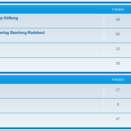
THEMEN
y-Stiftung
48
Verlag Bamberg-Radebeul
95
13
38
THEMEN
17
9
47