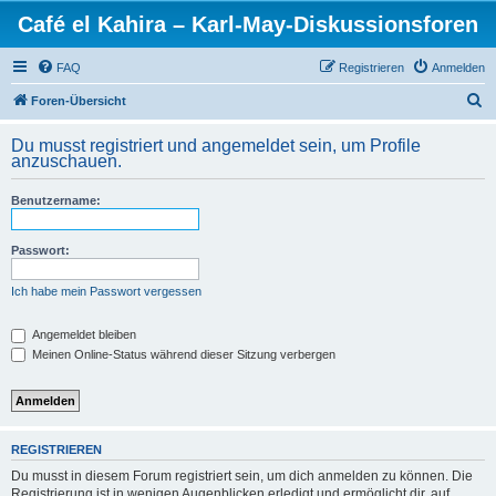
Café el Kahira – Karl-May-Diskussionsforen
FAQ
Registrieren
Anmelden
S
Foren-Übersicht
u
Du musst registriert und angemeldet sein, um Profile
c
anzuschauen.
h
Benutzername:
e
Passwort:
Ich habe mein Passwort vergessen
Angemeldet bleiben
Meinen Online-Status während dieser Sitzung verbergen
REGISTRIEREN
Du musst in diesem Forum registriert sein, um dich anmelden zu können. Die
Registrierung ist in wenigen Augenblicken erledigt und ermöglicht dir, auf