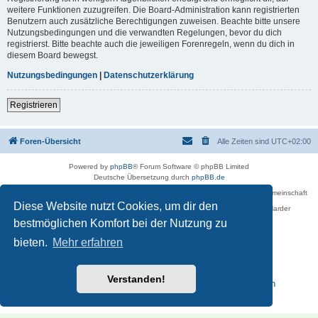
weitere Funktionen zuzugreifen. Die Board-Administration kann registrierten
Benutzern auch zusätzliche Berechtigungen zuweisen. Beachte bitte unsere
Nutzungsbedingungen und die verwandten Regelungen, bevor du dich
registrierst. Bitte beachte auch die jeweiligen Forenregeln, wenn du dich in
diesem Board bewegst.
Nutzungsbedingungen
|
Datenschutzerklärung
Registrieren
Foren-Übersicht
Alle Zeiten sind
UTC+02:00
Powered by
phpBB
® Forum Software © phpBB Limited
Deutsche Übersetzung durch
phpBB.de
Betreiber des Forums für die Karl-May-Vereinigung – Arbeits- und Forschungsgemeinschaft
›Karl May‹ in Sachsen,
Diese Website nutzt Cookies, um dir den
in Zusammenarbeit mit der Karl-May-Stiftung Radebeul bei Dresden: Ralf Harder
Impressum
bestmöglichen Komfort bei der Nutzung zu
bieten.
Mehr erfahren
Verstanden!
Reisen zu Karl May – Leben · Werk · Erinnerungsstätten
Datenschutz
|
Nutzungsbedingungen