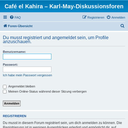
Café el Kahira – Karl-May-Diskussionsforen
FAQ
Registrieren
Anmelden
S
Foren-Übersicht
u
Du musst registriert und angemeldet sein, um Profile
c
anzuschauen.
h
Benutzername:
e
Passwort:
Ich habe mein Passwort vergessen
Angemeldet bleiben
Meinen Online-Status während dieser Sitzung verbergen
REGISTRIEREN
Du musst in diesem Forum registriert sein, um dich anmelden zu können. Die
Registrierung ist in wenigen Augenblicken erledigt und ermöglicht dir, auf