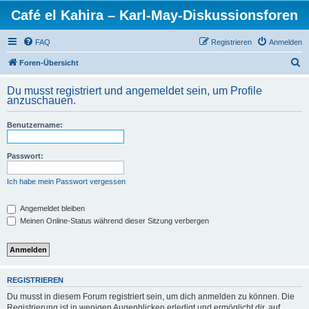
Café el Kahira – Karl-May-Diskussionsforen
FAQ
Registrieren
Anmelden
S
Foren-Übersicht
u
Du musst registriert und angemeldet sein, um Profile
c
anzuschauen.
h
Benutzername:
e
Passwort:
Ich habe mein Passwort vergessen
Angemeldet bleiben
Meinen Online-Status während dieser Sitzung verbergen
REGISTRIEREN
Du musst in diesem Forum registriert sein, um dich anmelden zu können. Die
Registrierung ist in wenigen Augenblicken erledigt und ermöglicht dir, auf