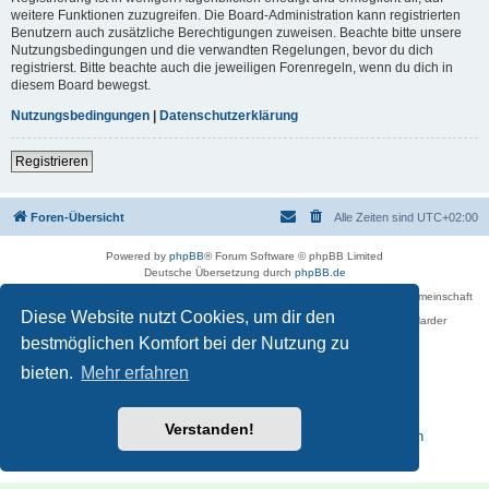
weitere Funktionen zuzugreifen. Die Board-Administration kann registrierten
Benutzern auch zusätzliche Berechtigungen zuweisen. Beachte bitte unsere
Nutzungsbedingungen und die verwandten Regelungen, bevor du dich
registrierst. Bitte beachte auch die jeweiligen Forenregeln, wenn du dich in
diesem Board bewegst.
Nutzungsbedingungen
|
Datenschutzerklärung
Registrieren
Foren-Übersicht
Alle Zeiten sind
UTC+02:00
Powered by
phpBB
® Forum Software © phpBB Limited
Deutsche Übersetzung durch
phpBB.de
Betreiber des Forums für die Karl-May-Vereinigung – Arbeits- und Forschungsgemeinschaft
›Karl May‹ in Sachsen,
Diese Website nutzt Cookies, um dir den
in Zusammenarbeit mit der Karl-May-Stiftung Radebeul bei Dresden: Ralf Harder
Impressum
bestmöglichen Komfort bei der Nutzung zu
bieten.
Mehr erfahren
Verstanden!
Reisen zu Karl May – Leben · Werk · Erinnerungsstätten
Datenschutz
|
Nutzungsbedingungen