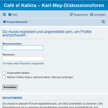
Café el Kahira – Karl-May-Diskussionsforen
FAQ
Registrieren
Anmelden
S
Foren-Übersicht
u
Du musst registriert und angemeldet sein, um Profile
c
anzuschauen.
h
Benutzername:
e
Passwort:
Ich habe mein Passwort vergessen
Angemeldet bleiben
Meinen Online-Status während dieser Sitzung verbergen
REGISTRIEREN
Du musst in diesem Forum registriert sein, um dich anmelden zu können. Die
Registrierung ist in wenigen Augenblicken erledigt und ermöglicht dir, auf