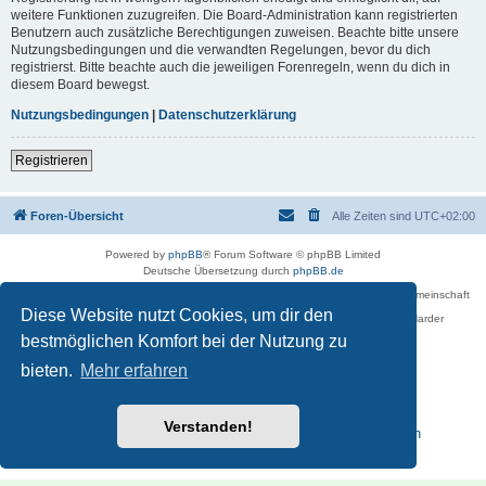
weitere Funktionen zuzugreifen. Die Board-Administration kann registrierten
Benutzern auch zusätzliche Berechtigungen zuweisen. Beachte bitte unsere
Nutzungsbedingungen und die verwandten Regelungen, bevor du dich
registrierst. Bitte beachte auch die jeweiligen Forenregeln, wenn du dich in
diesem Board bewegst.
Nutzungsbedingungen
|
Datenschutzerklärung
Registrieren
Foren-Übersicht
Alle Zeiten sind
UTC+02:00
Powered by
phpBB
® Forum Software © phpBB Limited
Deutsche Übersetzung durch
phpBB.de
Betreiber des Forums für die Karl-May-Vereinigung – Arbeits- und Forschungsgemeinschaft
›Karl May‹ in Sachsen,
Diese Website nutzt Cookies, um dir den
in Zusammenarbeit mit der Karl-May-Stiftung Radebeul bei Dresden: Ralf Harder
Impressum
bestmöglichen Komfort bei der Nutzung zu
bieten.
Mehr erfahren
Verstanden!
Reisen zu Karl May – Leben · Werk · Erinnerungsstätten
Datenschutz
|
Nutzungsbedingungen