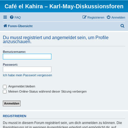
Café el Kahira – Karl-May-Diskussionsforen
FAQ
Registrieren
Anmelden
S
Foren-Übersicht
u
Du musst registriert und angemeldet sein, um Profile
c
anzuschauen.
h
Benutzername:
e
Passwort:
Ich habe mein Passwort vergessen
Angemeldet bleiben
Meinen Online-Status während dieser Sitzung verbergen
REGISTRIEREN
Du musst in diesem Forum registriert sein, um dich anmelden zu können. Die
Registrierung ist in wenigen Augenblicken erledigt und ermöglicht dir, auf