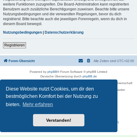
weitere Funktionen zuzugreifen. Die Board-Administration kann registrierten
Benutzern auch zusätzliche Berechtigungen zuweisen. Beachte bitte unsere
Nutzungsbedingungen und die verwandten Regelungen, bevor du dich
registrierst. Bitte beachte auch die jeweiligen Forenregeln, wenn du dich in
diesem Board bewegst.
Nutzungsbedingungen
|
Datenschutzerklärung
Registrieren
Foren-Übersicht
Alle Zeiten sind
UTC+02:00
Powered by
phpBB
® Forum Software © phpBB Limited
Deutsche Übersetzung durch
phpBB.de
Betreiber des Forums für die Karl-May-Vereinigung – Arbeits- und Forschungsgemeinschaft
›Karl May‹ in Sachsen,
Diese Website nutzt Cookies, um dir den
in Zusammenarbeit mit der Karl-May-Stiftung Radebeul bei Dresden: Ralf Harder
Impressum
bestmöglichen Komfort bei der Nutzung zu
bieten.
Mehr erfahren
Verstanden!
Reisen zu Karl May – Leben · Werk · Erinnerungsstätten
Datenschutz
|
Nutzungsbedingungen