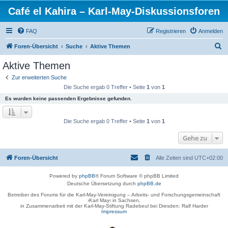
Café el Kahira – Karl-May-Diskussionsforen
FAQ
Registrieren
Anmelden
S
Foren-Übersicht
Suche
Aktive Themen
u
Aktive Themen
c
Zur erweiterten Suche
h
Die Suche ergab 0 Treffer • Seite
1
von
1
e
Es wurden keine passenden Ergebnisse gefunden.
Die Suche ergab 0 Treffer • Seite
1
von
1
Gehe zu
Foren-Übersicht
Alle Zeiten sind
UTC+02:00
Powered by
phpBB
® Forum Software © phpBB Limited
Deutsche Übersetzung durch
phpBB.de
Betreiber des Forums für die Karl-May-Vereinigung – Arbeits- und Forschungsgemeinschaft
›Karl May‹ in Sachsen,
in Zusammenarbeit mit der Karl-May-Stiftung Radebeul bei Dresden: Ralf Harder
Impressum