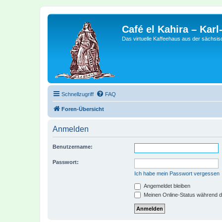
Café el Kahira – Kar
Das virtuelle Kaffeehaus aus der sächsi
Schnellzugriff
FAQ
Foren-Übersicht
Anmelden
Benutzername:
Passwort:
Ich habe mein Passwort vergessen
Angemeldet bleiben
Meinen Online-Status während d