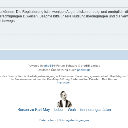
 können. Die Registrierung ist in wenigen Augenblicken erledigt und ermöglicht di
 Berechtigungen zuweisen. Beachte bitte unsere Nutzungsbedingungen und die verwa
d bewegst.
Powered by
phpBB
® Forum Software © phpBB Limited
Deutsche Übersetzung durch
phpBB.de
r des Forums für die Karl-May-Vereinigung – Arbeits- und Forschungsgemeinschaft ›Karl May‹ in
in Zusammenarbeit mit der Karl-May-Stiftung Radebeul bei Dresden: Ralf Harder
Impressum
Reisen zu Karl May – Leben · Werk · Erinnerungsstätten
Datenschutz
|
Nutzungsbedingungen