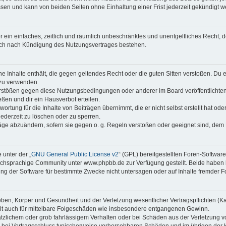
sen und kann von beiden Seiten ohne Einhaltung einer Frist jederzeit gekündigt w
ber ein einfaches, zeitlich und räumlich unbeschränktes und unentgeltliches Recht
auch nach Kündigung des Nutzungsvertrages bestehen.
ine Inhalte enthält, die gegen geltendes Recht oder die guten Sitten verstoßen. Du 
 zu verwenden.
erstößen gegen diese Nutzungsbedingungen oder anderer im Board veröffentlichte
ßen und dir ein Hausverbot erteilen.
ortung für die Inhalte von Beiträgen übernimmt, die er nicht selbst erstellt hat od
jederzeit zu löschen oder zu sperren.
räge abzuändern, sofern sie gegen o. g. Regeln verstoßen oder geeignet sind, dem
 unter der „
GNU General Public License v2
“ (GPL) bereitgestellten Foren-Softwa
chsprachige Community unter www.phpbb.de zur Verfügung gestellt. Beide haben ke
g der Software für bestimmte Zwecke nicht untersagen oder auf Inhalte fremder F
ben, Körper und Gesundheit und der Verletzung wesentlicher Vertragspflichten (Kard
gilt auch für mittelbare Folgeschäden wie insbesondere entgangenen Gewinn.
ätzlichem oder grob fahrlässigem Verhalten oder bei Schäden aus der Verletzung 