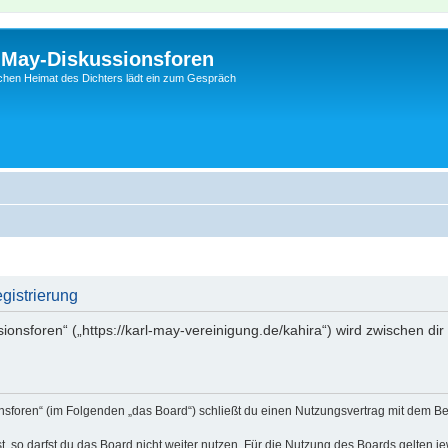
l-May-Diskussionsforen
schen Heimat des Dichters lädt ein zum Gespräch
gistrierung
sionsforen“ („https://karl-may-vereinigung.de/kahira“) wird zwischen di
onsforen“ (im Folgenden „das Board“) schließt du einen Nutzungsvertrag mit dem Be
 so darfst du das Board nicht weiter nutzen. Für die Nutzung des Boards gelten jew