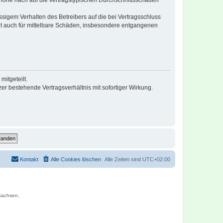
r Höhe nach auf die vertragstypischen Durchschnittsschäden
sigem Verhalten des Betreibers auf die bei Vertragsschluss
lt auch für mittelbare Schäden, insbesondere entgangenen
itgeteilt.
r bestehende Vertragsverhältnis mit sofortiger Wirkung.
Kontakt
Alle Cookies löschen
Alle Zeiten sind
UTC+02:00
 Sachsen,