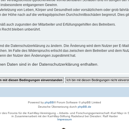
 die bei Vertragsschluss typischerweise vorhersehbaren Schäden und im übrigen de
wie insbesondere entgangenen Gewinn.
erletzung von Leben, Körper und Gesundheit oder vorsätzlichem oder grob fahrläs
der Höhe nach auf die vertragstypischen Durchschnittsschäden begrenzt. Dies gi
mäß auch zugunsten der Mitarbeiter und Erfüllungsgehilfen des Betreibers.
 Recht bleiben unberührt.
und die Datenschutzerklärung zu ändern. Die Änderung wird dem Nutzer per E-Mail m
chen. Im Falle des Widerspruchs erlischt das zwischen dem Betreiber und dem Nutze
wenn der Nutzer den Änderungen zugestimmt hat.
en Daten sind in der Datenschutzerklärung enthalten.
Powered by
phpBB
® Forum Software © phpBB Limited
Deutsche Übersetzung durch
phpBB.de
r des Forums für die Karl-May-Vereinigung – Arbeits- und Forschungsgemeinschaft ›Karl May‹ in
in Zusammenarbeit mit der Karl-May-Stiftung Radebeul bei Dresden: Ralf Harder
Impressum