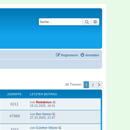
Suche
Erweiterte Suche
Registrieren
Anmelden
1
2
Nächste
98 Themen
ZUGRIFFE
LETZTER BEITRAG
von
Redaktion
6211
19.12.2025, 16:41
von
Ben Nemsi
47968
27.10.2025, 21:47
von
Günther Wüste
3342