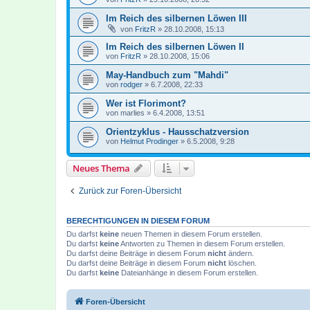
Im Reich des silbernen Löwen III
von
FritzR
»
28.10.2008, 15:13
Im Reich des silbernen Löwen II
von
FritzR
»
28.10.2008, 15:06
May-Handbuch zum "Mahdi"
von
rodger
»
6.7.2008, 22:33
Wer ist Florimont?
von
marlies
»
6.4.2008, 13:51
Orientzyklus - Hausschatzversion
von
Helmut Prodinger
»
6.5.2008, 9:28
Neues Thema
Zurück zur Foren-Übersicht
BERECHTIGUNGEN IN DIESEM FORUM
Du darfst
keine
neuen Themen in diesem Forum erstellen.
Du darfst
keine
Antworten zu Themen in diesem Forum erstellen.
Du darfst deine Beiträge in diesem Forum
nicht
ändern.
Du darfst deine Beiträge in diesem Forum
nicht
löschen.
Du darfst
keine
Dateianhänge in diesem Forum erstellen.
Foren-Übersicht