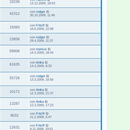
10236
13.12.2009, 18:53
von
rodger
42312
30.10.2009, 11:46
von
FritzR
19383
16.6.2009, 22:08
von
rodger
23856
29.4.2009, 11:37
von
markus
69006
14.3.2009, 18:44
von
Anika
61635
14.3.2009, 8:33
von
rodger
55726
13.3.2009, 16:56
von
Anika
10172
12.3.2009, 21:37
von
Anika
13287
12.3.2009, 17:23
von
FritzR
9032
21.2.2009, 6:47
von
FritzR
12631
9.11.2008, 19:51