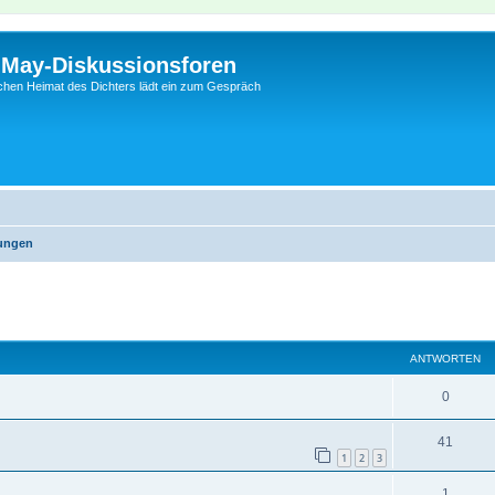
l-May-Diskussionsforen
schen Heimat des Dichters lädt ein zum Gespräch
lungen
eiterte Suche
ANTWORTEN
0
41
1
2
3
1