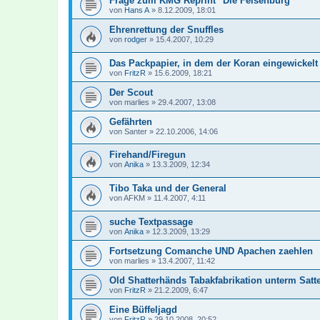
Frage zum KMG Reprint "Die Felsenburg"
von
Hans A
»
8.12.2009, 18:01
Ehrenrettung der Snuffles
von
rodger
»
15.4.2007, 10:29
Das Packpapier, in dem der Koran eingewickelt
von
FritzR
»
15.6.2009, 18:21
Der Scout
von
marlies
»
29.4.2007, 13:08
Gefährten
von
Santer
»
22.10.2006, 14:06
Firehand/Firegun
von
Anika
»
13.3.2009, 12:34
Tibo Taka und der General
von
AFKM
»
11.4.2007, 4:11
suche Textpassage
von
Anika
»
12.3.2009, 13:29
Fortsetzung Comanche UND Apachen zaehlen
von
marlies
»
13.4.2007, 11:42
Old Shatterhänds Tabakfabrikation unterm Satte
von
FritzR
»
21.2.2009, 6:47
Eine Büffeljagd
von
FritzR
»
29.10.2008, 20:52