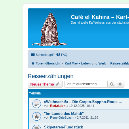
Café el Kahira – Kar
Das virtuelle Kaffeehaus aus der sächsi
Schnellzugriff
FAQ
Foren-Übersicht
Karl May – Leben und Werk
Reiseerzäh
Reiseerzählungen
Suche
Erw
Neues Thema
THEMEN
»Weihnacht!« – Die Carpio-Sappho-Route …
von
Redaktion
»
19.12.2025, 16:41
"Im Lande des Mahdi"
von
Rene Grießbach
»
2.7.2011, 21:58
Skipetaren-Fundstück