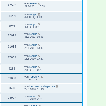
von
Helmut
47522
21.10.2011, 16:05
von
rodger
10209
8.6.2011, 19:05
von
rodger
8946
4.3.2011, 8:31
von
rodger
75019
31.1.2011, 16:31
von
rodger
61614
28.1.2011, 13:46
von
rodger
27839
16.8.2010, 17:53
von
rodger
9283
2.8.2010, 20:20
von
Tobias K.
13668
7.7.2010, 1:31
von
Hermann Wohlgschaft
8638
27.6.2010, 13:13
von
rodger
14997
16.6.2010, 22:37
von
Hans A