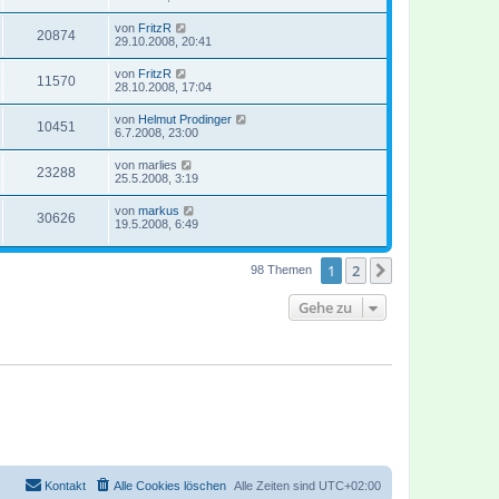
von
FritzR
20874
29.10.2008, 20:41
von
FritzR
11570
28.10.2008, 17:04
von
Helmut Prodinger
10451
6.7.2008, 23:00
von
marlies
23288
25.5.2008, 3:19
von
markus
30626
19.5.2008, 6:49
1
2
Nächste
98 Themen
Gehe zu
Kontakt
Alle Cookies löschen
Alle Zeiten sind
UTC+02:00