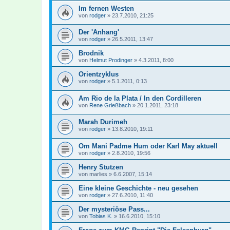
Im fernen Westen
von
rodger
»
23.7.2010, 21:25
Der 'Anhang'
von
rodger
»
26.5.2011, 13:47
Brodnik
von
Helmut Prodinger
»
4.3.2011, 8:00
Orientzyklus
von
rodger
»
5.1.2011, 0:13
Am Rio de la Plata / In den Cordilleren
von
Rene Grießbach
»
20.1.2011, 23:18
Marah Durimeh
von
rodger
»
13.8.2010, 19:11
Om Mani Padme Hum oder Karl May aktuell
von
rodger
»
2.8.2010, 19:56
Henry Stutzen
von
marlies
»
6.6.2007, 15:14
Eine kleine Geschichte - neu gesehen
von
rodger
»
27.6.2010, 11:40
Der mysteriöse Pass...
von
Tobias K.
»
16.6.2010, 15:10