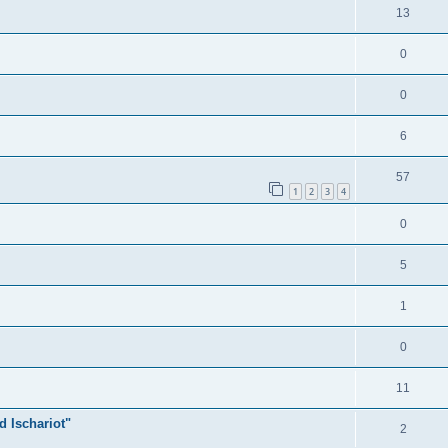
13
0
0
6
57
1
2
3
4
0
5
1
0
11
d Ischariot"
2