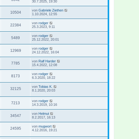
30.7.2025, 19:30
von
Gabriele Ziethen
10504
1.10.2024, 12:55
von
rodger
22384
25.3.2023, 9:11
von
rodger
5489
25.12.2022, 20:01
von
rodger
12969
24.12.2022, 16:04
von
Ralf Harder
7785
15.4.2022, 12:08
von
rodger
8173
6.3.2020, 18:22
von
Tobias K.
32125
8.1.2020, 20:03
von
rodger
7213
14.3.2019, 10:16
von
Helmut
34547
8.2.2017, 16:13
von
mugwort
24595
4.12.2016, 19:21