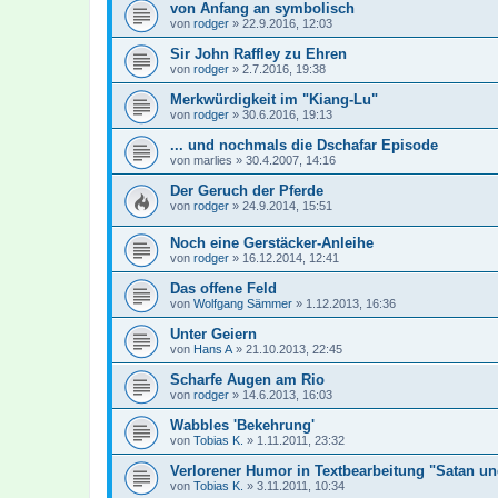
von Anfang an symbolisch
von
rodger
»
22.9.2016, 12:03
Sir John Raffley zu Ehren
von
rodger
»
2.7.2016, 19:38
Merkwürdigkeit im "Kiang-Lu"
von
rodger
»
30.6.2016, 19:13
... und nochmals die Dschafar Episode
von
marlies
»
30.4.2007, 14:16
Der Geruch der Pferde
von
rodger
»
24.9.2014, 15:51
Noch eine Gerstäcker-Anleihe
von
rodger
»
16.12.2014, 12:41
Das offene Feld
von
Wolfgang Sämmer
»
1.12.2013, 16:36
Unter Geiern
von
Hans A
»
21.10.2013, 22:45
Scharfe Augen am Rio
von
rodger
»
14.6.2013, 16:03
Wabbles 'Bekehrung'
von
Tobias K.
»
1.11.2011, 23:32
Verlorener Humor in Textbearbeitung "Satan un
von
Tobias K.
»
3.11.2011, 10:34