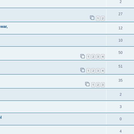
2
27
1
2
 war,
12
10
50
1
2
3
4
51
1
2
3
4
35
1
2
3
2
3
l
0
4