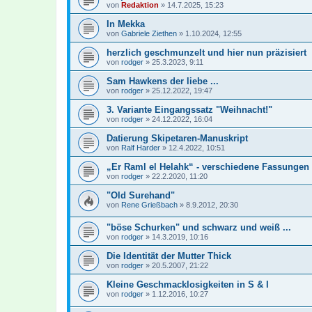
von
Redaktion
»
14.7.2025, 15:23
In Mekka
von
Gabriele Ziethen
»
1.10.2024, 12:55
herzlich geschmunzelt und hier nun präzisiert
von
rodger
»
25.3.2023, 9:11
Sam Hawkens der liebe ...
von
rodger
»
25.12.2022, 19:47
3. Variante Eingangssatz "Weihnacht!"
von
rodger
»
24.12.2022, 16:04
Datierung Skipetaren-Manuskript
von
Ralf Harder
»
12.4.2022, 10:51
„Er Raml el Helahk“ - verschiedene Fassungen
von
rodger
»
22.2.2020, 11:20
"Old Surehand"
von
Rene Grießbach
»
8.9.2012, 20:30
"böse Schurken" und schwarz und weiß ...
von
rodger
»
14.3.2019, 10:16
Die Identität der Mutter Thick
von
rodger
»
20.5.2007, 21:22
Kleine Geschmacklosigkeiten in S & I
von
rodger
»
1.12.2016, 10:27