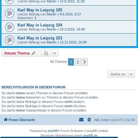
Letzter Beitrag von
Martin
«
12.6.2016, 11:28
Karl May in Leipzig 105
Letzter Beitrag von
Martin
«
8.6.2016, 8:27
Antworten:
1
Karl May in Leipzig 104
Letzter Beitrag von
Martin
«
23.3.2016, 18:48
Karl May in Leipzig 103
Letzter Beitrag von
Martin
«
13.12.2015, 16:08
Neues Thema
1
2
Nächste
60 Themen
Gehe zu
BERECHTIGUNGEN IN DIESEM FORUM
Du darfst
keine
neuen Themen in diesem Forum erstellen.
Du darfst
keine
Antworten zu Themen in diesem Forum erstellen.
Du darfst deine Beiträge in diesem Forum
nicht
ändern.
Du darfst deine Beiträge in diesem Forum
nicht
löschen.
Du darfst
keine
Dateianhänge in diesem Forum erstellen.
Foren-Übersicht
Alle Zeiten sind
UTC+02:00
Powered by
phpBB
® Forum Software © phpBB Limited
Deutsche Übersetzung durch
phpBB.de