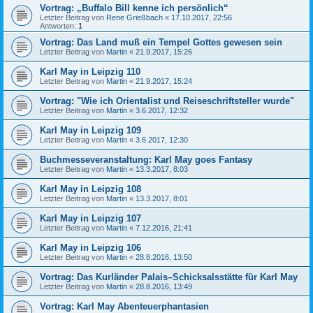
Vortrag: „Buffalo Bill kenne ich persönlich“
Letzter Beitrag von
Rene Grießbach
«
17.10.2017, 22:56
Antworten:
1
Vortrag: Das Land muß ein Tempel Gottes gewesen sein
Letzter Beitrag von
Martin
«
21.9.2017, 15:26
Karl May in Leipzig 110
Letzter Beitrag von
Martin
«
21.9.2017, 15:24
Vortrag: "Wie ich Orientalist und Reiseschriftsteller wurde"
Letzter Beitrag von
Martin
«
3.6.2017, 12:32
Karl May in Leipzig 109
Letzter Beitrag von
Martin
«
3.6.2017, 12:30
Buchmesseveranstaltung: Karl May goes Fantasy
Letzter Beitrag von
Martin
«
13.3.2017, 8:03
Karl May in Leipzig 108
Letzter Beitrag von
Martin
«
13.3.2017, 8:01
Karl May in Leipzig 107
Letzter Beitrag von
Martin
«
7.12.2016, 21:41
Karl May in Leipzig 106
Letzter Beitrag von
Martin
«
28.8.2016, 13:50
Vortrag: Das Kurländer Palais–Schicksalsstätte für Karl May
Letzter Beitrag von
Martin
«
28.8.2016, 13:49
Vortrag: Karl May Abenteuerphantasien