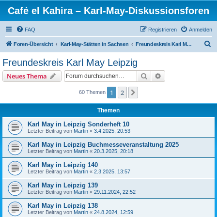
Café el Kahira – Karl-May-Diskussionsforen
FAQ
Registrieren
Anmelden
S
Foren-Übersicht
Karl-May-Stätten in Sachsen
Freundeskreis Karl May Leipzig
u
Freundeskreis Karl May Leipzig
c
Suche
Erweiterte Suche
Neues Thema
h
e
1
2
Nächste
60 Themen
Themen
Karl May in Leipzig Sonderheft 10
Letzter Beitrag von
Martin
«
3.4.2025, 20:53
Karl May in Leipzig Buchmesseveranstaltung 2025
Letzter Beitrag von
Martin
«
20.3.2025, 20:18
Karl May in Leipzig 140
Letzter Beitrag von
Martin
«
2.3.2025, 13:57
Karl May in Leipzig 139
Letzter Beitrag von
Martin
«
29.11.2024, 22:52
Karl May in Leipzig 138
Letzter Beitrag von
Martin
«
24.8.2024, 12:59