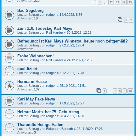
Antworten:
220
1
12
13
14
15
…
Bad Segeberg
Letzter Beitrag von
rodger
«
14.4.2022, 8:56
Antworten:
18
1
2
Zum 110. Todestag Karl Mays
Letzter Beitrag von
Ralf Harder
«
30.3.2022, 12:29
Befragung: Ist Karl Mays Winnetou heute noch zeitgemäß?
Letzter Beitrag von
rodger
«
27.2.2022, 12:04
Antworten:
1
Frohe Weihnachen!
Letzter Beitrag von
Ralf Harder
«
24.12.2021, 12:36
qualifiziert
Letzter Beitrag von
rodger
«
3.12.2021, 17:48
Hermann Hesse
Letzter Beitrag von
rodger
«
25.10.2021, 21:51
Antworten:
137
1
7
8
9
10
…
Karl May Fake News
Letzter Beitrag von
rodger
«
17.9.2021, 17:27
Helmut Moritz hat 75. Geburtstag
Letzter Beitrag von
rodger
«
28.4.2021, 14:30
Tharandts Heilige Hallen
Letzter Beitrag von
Ekkehard Bartsch
«
22.11.2020, 17:23
Antworten:
3