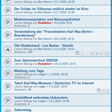
Letzter Beitrag von
Ben Nemsi
«
21.7.2026, 16:58
Der Schatz im Silbersee endlich wieder im Kino
Letzter Beitrag von
Ben Nemsi
«
21.7.2026, 16:46
Medienmanipulation und Meinungsfreiheit
Letzter Beitrag von
Redaktion
«
6.6.2026, 9:59
Antworten:
2
Veranstaltung des "Freundeskreis Karl May Berlin—
Brandenburg"
Letzter Beitrag von
Ben Nemsi
«
28.4.2026, 15:11
Old Shatterhand - Lex Barker - Sharlih
Letzter Beitrag von
Ben Nemsi
«
21.4.2026, 10:52
Antworten:
317
1
19
20
21
22
…
Zum Jahreswechsel 2025/26
Letzter Beitrag von
Redaktion
«
24.12.2025, 10:41
Meldung zum Tage
Letzter Beitrag von
rodger
«
1.4.2025, 10:36
Antworten:
2
Tatort Karl-May-Museum / Deutsches TV im Internet
Letzter Beitrag von
rodger
«
5.3.2025, 15:57
Antworten:
15
1
2
Verblüffend verbreitete Unkenntnis
Letzter Beitrag von
rodger
«
21.2.2025, 16:08
Antworten:
4
Geburtstag