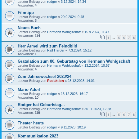
Letzter Beitrag von
rodger
«
3.12.2024, 14:34
Antworten:
4
Filmtipp
Letzter Beitrag von
rodger
«
20.9.2024, 9:48
Antworten:
3
Neues Buch
Letzter Beitrag von
Hermann Wohlgschaft
«
15.9.2024, 11:47
Antworten:
114
1
5
6
7
8
…
Herr Ärmel wird zum Feindbild
Letzter Beitrag von
Ralf Harder
«
7.3.2024, 15:12
Antworten:
1
Gratulation zum 80. Geburtstag von Hermann Wohlgschaft
Letzter Beitrag von
Hermann Wohlgschaft
«
13.2.2024, 10:57
Antworten:
4
Zum Jahreswechsel 2023/24
Letzter Beitrag von
Redaktion
«
23.12.2023, 14:01
Mario Adorf
Letzter Beitrag von
rodger
«
13.12.2023, 16:17
Antworten:
10
Rodger hat Geburtstag...
Letzter Beitrag von
Hermann Wohlgschaft
«
30.11.2023, 12:28
Antworten:
119
1
5
6
7
8
…
Theater heute
Letzter Beitrag von
rodger
«
9.11.2023, 10:19
Kommunikation 2023