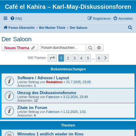
Café el Kahira – Karl-May-Diskussionsforen
FAQ
Registrieren
Anmelden
S
Foren-Übersicht
Bei Mutter Thick
Der Saloon
u
Der Saloon
c
Suche
Erweiterte Suche
Neues Thema
h
e
Seite
1
von
8
1
2
3
4
5
8
Nächste
400 Themen
…
Bekanntmachungen
Software / Adresse / Layout
Letzter Beitrag von
Redaktion
«
21.7.2025, 23:05
Antworten:
1
Umzug des Diskussionsforums
Letzter Beitrag von
Faterson
«
3.12.2024, 23:49
Antworten:
12
Zitate im Forum
Letzter Beitrag von
Faterson
«
1.12.2024, 1:01
Antworten:
6
Themen
Winnetou 1 endlich wieder im Kino