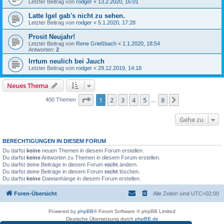
Letzter Beitrag von
rodger
«
13.2.2020, 16:01
Latte Igel gab's nicht zu sehen.
Letzter Beitrag von
rodger
«
5.1.2020, 17:28
Prosit Neujahr!
Letzter Beitrag von
Rene Grießbach
«
1.1.2020, 18:54
Antworten:
2
Irrtum neulich bei Jauch
Letzter Beitrag von
rodger
«
29.12.2019, 14:18
Neues Thema
Seite
1
von
8
1
2
3
4
5
8
Nächste
400 Themen
…
Gehe zu
BERECHTIGUNGEN IN DIESEM FORUM
Du darfst
keine
neuen Themen in diesem Forum erstellen.
Du darfst
keine
Antworten zu Themen in diesem Forum erstellen.
Du darfst deine Beiträge in diesem Forum
nicht
ändern.
Du darfst deine Beiträge in diesem Forum
nicht
löschen.
Du darfst
keine
Dateianhänge in diesem Forum erstellen.
Foren-Übersicht
Alle Zeiten sind
UTC+02:00
Powered by
phpBB
® Forum Software © phpBB Limited
Deutsche Übersetzung durch
phpBB.de