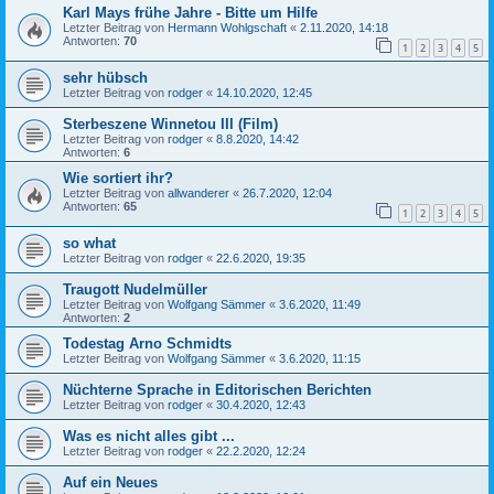
Karl Mays frühe Jahre - Bitte um Hilfe
Letzter Beitrag von
Hermann Wohlgschaft
«
2.11.2020, 14:18
Antworten:
70
1
2
3
4
5
sehr hübsch
Letzter Beitrag von
rodger
«
14.10.2020, 12:45
Sterbeszene Winnetou III (Film)
Letzter Beitrag von
rodger
«
8.8.2020, 14:42
Antworten:
6
Wie sortiert ihr?
Letzter Beitrag von
allwanderer
«
26.7.2020, 12:04
Antworten:
65
1
2
3
4
5
so what
Letzter Beitrag von
rodger
«
22.6.2020, 19:35
Traugott Nudelmüller
Letzter Beitrag von
Wolfgang Sämmer
«
3.6.2020, 11:49
Antworten:
2
Todestag Arno Schmidts
Letzter Beitrag von
Wolfgang Sämmer
«
3.6.2020, 11:15
Nüchterne Sprache in Editorischen Berichten
Letzter Beitrag von
rodger
«
30.4.2020, 12:43
Was es nicht alles gibt ...
Letzter Beitrag von
rodger
«
22.2.2020, 12:24
Auf ein Neues