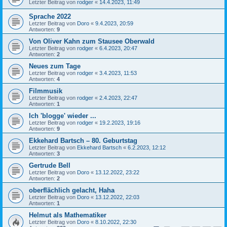
Letzter Beitrag von
rodger
«
14.4.2023, 11:49
Sprache 2022
Letzter Beitrag von
Doro
«
9.4.2023, 20:59
Antworten:
9
Von Oliver Kahn zum Stausee Oberwald
Letzter Beitrag von
rodger
«
6.4.2023, 20:47
Antworten:
2
Neues zum Tage
Letzter Beitrag von
rodger
«
3.4.2023, 11:53
Antworten:
4
Filmmusik
Letzter Beitrag von
rodger
«
2.4.2023, 22:47
Antworten:
1
Ich 'blogge' wieder ...
Letzter Beitrag von
rodger
«
19.2.2023, 19:16
Antworten:
9
Ekkehard Bartsch – 80. Geburtstag
Letzter Beitrag von
Ekkehard Bartsch
«
6.2.2023, 12:12
Antworten:
3
Gertrude Bell
Letzter Beitrag von
Doro
«
13.12.2022, 23:22
Antworten:
2
oberflächlich gelacht, Haha
Letzter Beitrag von
Doro
«
13.12.2022, 22:03
Antworten:
1
Helmut als Mathematiker
Letzter Beitrag von
Doro
«
8.10.2022, 22:30