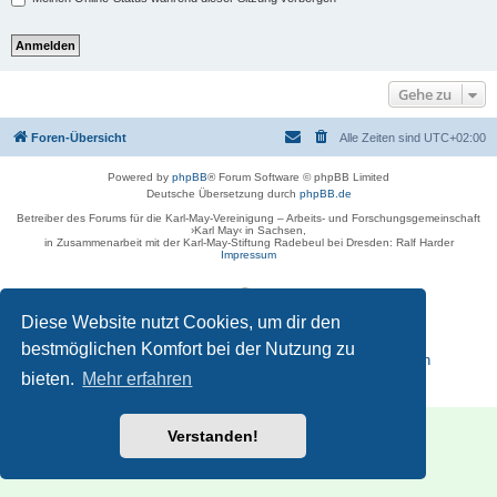
Gehe zu
Foren-Übersicht
Alle Zeiten sind
UTC+02:00
Powered by
phpBB
® Forum Software © phpBB Limited
Deutsche Übersetzung durch
phpBB.de
Betreiber des Forums für die Karl-May-Vereinigung – Arbeits- und Forschungsgemeinschaft
›Karl May‹ in Sachsen,
in Zusammenarbeit mit der Karl-May-Stiftung Radebeul bei Dresden: Ralf Harder
Impressum
Diese Website nutzt Cookies, um dir den
bestmöglichen Komfort bei der Nutzung zu
Reisen zu Karl May – Leben · Werk · Erinnerungsstätten
bieten.
Mehr erfahren
Datenschutz
|
Nutzungsbedingungen
Verstanden!