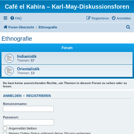
Café el Kahira – Karl-May-Diskussionsforen
FAQ
Registrieren
Anmelden
S
Foren-Übersicht
Ethnografie
u
Ethnografie
c
Forum
h
e
Indianistik
Themen:
57
Orientalistik
Themen:
13
Du hast keine ausreichenden Rechte, um Themen in diesem Forum zu sehen oder zu
lesen.
ANMELDEN
•
REGISTRIEREN
Benutzername:
Passwort:
Angemeldet bleiben
Meinen Online-Status während dieser Sitzung verbergen