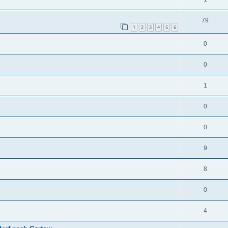
79
1
2
3
4
5
6
0
0
1
0
0
9
8
0
4