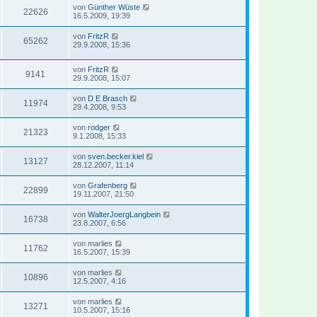
von
Günther Wüste
22626
16.5.2009, 19:39
von
FritzR
65262
29.9.2008, 15:36
von
FritzR
9141
29.9.2008, 15:07
von
D E Brasch
11974
29.4.2008, 9:53
von
rodger
21323
9.1.2008, 15:33
von
sven.becker.kiel
13127
28.12.2007, 11:14
von
Grafenberg
22899
19.11.2007, 21:50
von
WalterJoergLangbein
16738
23.8.2007, 6:56
von
marlies
11762
16.5.2007, 15:39
von
marlies
10896
12.5.2007, 4:16
von
marlies
13271
10.5.2007, 15:16