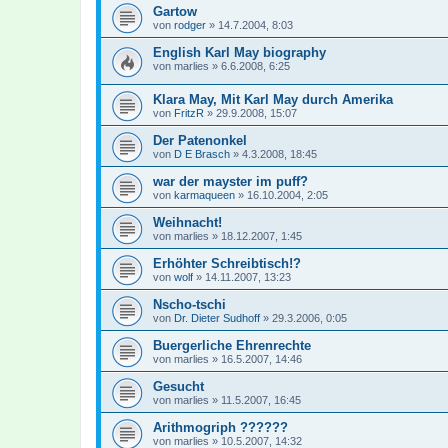
Gartow
von
rodger
»
14.7.2004, 8:03
English Karl May biography
von
marlies
»
6.6.2008, 6:25
Klara May, Mit Karl May durch Amerika
von
FritzR
»
29.9.2008, 15:07
Der Patenonkel
von
D E Brasch
»
4.3.2008, 18:45
war der mayster im puff?
von
karmaqueen
»
16.10.2004, 2:05
Weihnacht!
von
marlies
»
18.12.2007, 1:45
Erhöhter Schreibtisch!?
von
wolf
»
14.11.2007, 13:23
Nscho-tschi
von
Dr. Dieter Sudhoff
»
29.3.2006, 0:05
Buergerliche Ehrenrechte
von
marlies
»
16.5.2007, 14:46
Gesucht
von
marlies
»
11.5.2007, 16:45
Arithmogriph ??????
von
marlies
»
10.5.2007, 14:32