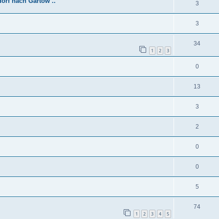
rf nach Gartow ..
3
3
34
1
2
3
0
13
3
2
0
0
5
74
1
2
3
4
5