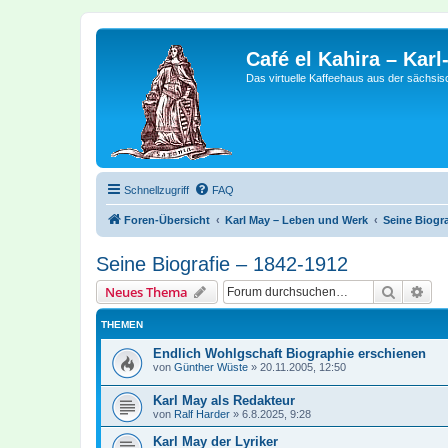
Café el Kahira – Kar
Das virtuelle Kaffeehaus aus der sächsi
Schnellzugriff
FAQ
Foren-Übersicht
Karl May – Leben und Werk
Seine Biogra
Seine Biografie – 1842-1912
Suche
Erw
Neues Thema
THEMEN
Endlich Wohlgschaft Biographie erschienen
von
Günther Wüste
»
20.11.2005, 12:50
Karl May als Redakteur
von
Ralf Harder
»
6.8.2025, 9:28
Karl May der Lyriker