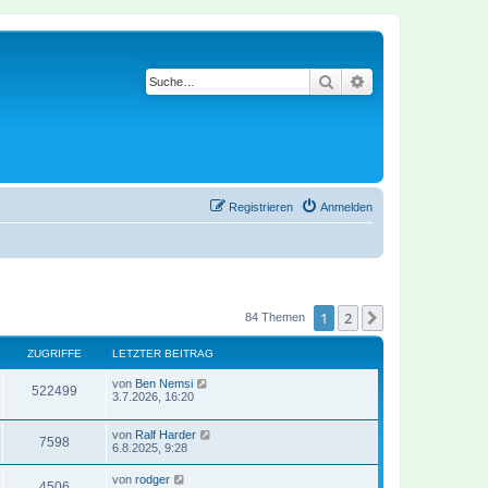
Suche
Erweiterte Suche
Registrieren
Anmelden
1
2
Nächste
84 Themen
ZUGRIFFE
LETZTER BEITRAG
von
Ben Nemsi
522499
3.7.2026, 16:20
von
Ralf Harder
7598
6.8.2025, 9:28
von
rodger
4506