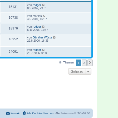
von
rodger
15131
8.5.2007, 23:01
von
marlies
10738
4.5.2007, 16:37
von
rodger
18976
6.11.2006, 11:57
von
Günther Wüste
48952
29.8.2006, 16:33
von
rodger
24091
23.7.2006, 0:30
1
2
Nächste
84 Themen
Gehe zu
Kontakt
Alle Cookies löschen
Alle Zeiten sind
UTC+02:00