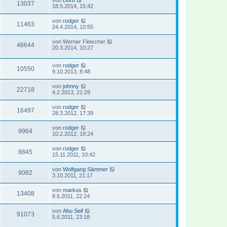
von
Doro
13037
18.5.2014, 15:42
von
rodger
11463
24.4.2014, 10:55
von
Werner Fleischer
46644
20.3.2014, 10:27
von
rodger
10550
9.10.2013, 8:48
von
johnny
22718
4.2.2013, 21:29
von
rodger
16497
28.3.2012, 17:39
von
rodger
9964
10.2.2012, 18:24
von
rodger
8845
15.11.2011, 10:42
von
Wolfgang Sämmer
9082
3.10.2011, 21:17
von
markus
13408
8.6.2011, 22:24
von
Abu Seif
91073
5.6.2011, 23:18