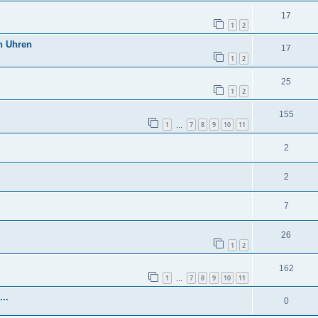
17
1
2
en Uhren
17
1
2
25
1
2
155
1
7
8
9
10
11
…
2
2
7
26
1
2
162
1
7
8
9
10
11
…
..
0