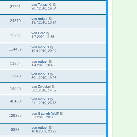
von
Tobias K.
27201
20.7.2010, 19:04
von
rodger
24379
19.7.2010, 10:14
von
Doro
33261
1.7.2010, 11:35
von
markus
114439
19.4.2010, 20:04
von
rodger
11294
1.4.2010, 16:45
von
markus
12943
30.1.2010, 19:26
von
Zwockel
16565
30.1.2010, 14:52
von
markus
40163
24.1.2010, 23:13
von
Gabriele Wolff
129822
5.1.2010, 20:30
von
rodger
8823
10.6.2009, 23:29