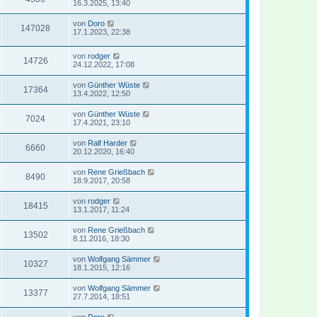
16.3.2025, 13:40
von
Doro
147028
17.1.2023, 22:38
von
rodger
14726
24.12.2022, 17:08
von
Günther Wüste
17364
13.4.2022, 12:50
von
Günther Wüste
7024
17.4.2021, 23:10
von
Ralf Harder
6660
20.12.2020, 16:40
von
Rene Grießbach
8490
18.9.2017, 20:58
von
rodger
18415
13.1.2017, 11:24
von
Rene Grießbach
13502
8.11.2016, 18:30
von
Wolfgang Sämmer
10327
18.1.2015, 12:16
von
Wolfgang Sämmer
13377
27.7.2014, 18:51