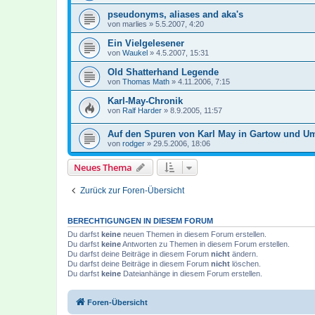
pseudonyms, aliases and aka's
von
marlies
»
5.5.2007, 4:20
Ein Vielgelesener
von
Waukel
»
4.5.2007, 15:31
Old Shatterhand Legende
von
Thomas Math
»
4.11.2006, 7:15
Karl-May-Chronik
von
Ralf Harder
»
8.9.2005, 11:57
Auf den Spuren von Karl May in Gartow und 
von
rodger
»
29.5.2006, 18:06
Neues Thema
Zurück zur Foren-Übersicht
BERECHTIGUNGEN IN DIESEM FORUM
Du darfst
keine
neuen Themen in diesem Forum erstellen.
Du darfst
keine
Antworten zu Themen in diesem Forum erstellen.
Du darfst deine Beiträge in diesem Forum
nicht
ändern.
Du darfst deine Beiträge in diesem Forum
nicht
löschen.
Du darfst
keine
Dateianhänge in diesem Forum erstellen.
Foren-Übersicht