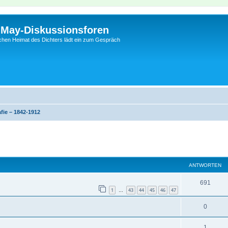
l-May-Diskussionsforen
schen Heimat des Dichters lädt ein zum Gespräch
fie – 1842-1912
eiterte Suche
ANTWORTEN
691
1
43
44
45
46
47
…
0
1