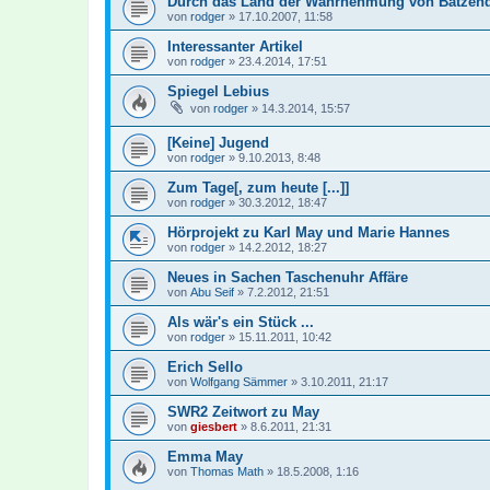
Durch das Land der Wahrnehmung von Batzendo
von
rodger
»
17.10.2007, 11:58
Interessanter Artikel
von
rodger
»
23.4.2014, 17:51
Spiegel Lebius
von
rodger
»
14.3.2014, 15:57
[Keine] Jugend
von
rodger
»
9.10.2013, 8:48
Zum Tage[, zum heute [...]]
von
rodger
»
30.3.2012, 18:47
Hörprojekt zu Karl May und Marie Hannes
von
rodger
»
14.2.2012, 18:27
Neues in Sachen Taschenuhr Affäre
von
Abu Seif
»
7.2.2012, 21:51
Als wär's ein Stück ...
von
rodger
»
15.11.2011, 10:42
Erich Sello
von
Wolfgang Sämmer
»
3.10.2011, 21:17
SWR2 Zeitwort zu May
von
giesbert
»
8.6.2011, 21:31
Emma May
von
Thomas Math
»
18.5.2008, 1:16