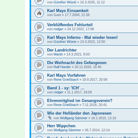
von
Günther Wüste
»
16.3.2025, 11:12
Karl Mays Einsamkeit
von
Gast
»
17.7.2004, 21:56
Verblüffendes Fehlurteil
von
rodger
»
24.12.2022, 17:08
Karl Mays Inferno - Mal wieder lesen!
von
Günther Wüste
»
13.4.2022, 12:50
Der Landrichter
von
Martin
»
14.3.2021, 9:03
Die Weihnacht des Gefangenen
von
Ralf Harder
»
20.12.2020, 16:40
Karl Mays Vorfahren
von
Rene Grießbach
»
18.9.2017, 20:58
Band 1 - xy: 'ICH' ...
von
rodger
»
11.1.2017, 18:09
Ehrenmitglied im Gesangsverein?
von
Rene Grießbach
»
7.11.2016, 20:41
Wie der Holländer den Japonesen
von
Wolfgang Sämmer
»
18.1.2015, 12:16
Herr Wippchen
von
Wolfgang Sämmer
»
26.7.2014, 12:14