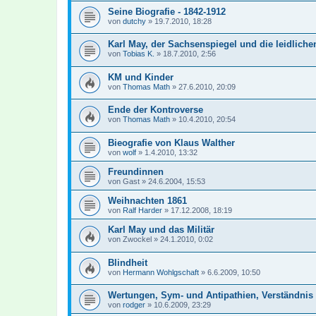
Seine Biografie - 1842-1912
von
dutchy
»
19.7.2010, 18:28
Karl May, der Sachsenspiegel und die leidlich
von
Tobias K.
»
18.7.2010, 2:56
KM und Kinder
von
Thomas Math
»
27.6.2010, 20:09
Ende der Kontroverse
von
Thomas Math
»
10.4.2010, 20:54
Bieografie von Klaus Walther
von
wolf
»
1.4.2010, 13:32
Freundinnen
von
Gast
»
24.6.2004, 15:53
Weihnachten 1861
von
Ralf Harder
»
17.12.2008, 18:19
Karl May und das Militär
von
Zwockel
»
24.1.2010, 0:02
Blindheit
von
Hermann Wohlgschaft
»
6.6.2009, 10:50
Wertungen, Sym- und Antipathien, Verständnis .
von
rodger
»
10.6.2009, 23:29