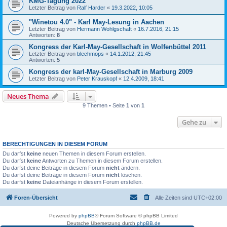
KMG-Tagung 2022
Letzter Beitrag von
Ralf Harder
«
19.3.2022, 10:05
"Winetou 4.0" - Karl May-Lesung in Aachen
Letzter Beitrag von
Hermann Wohlgschaft
«
16.7.2016, 21:15
Antworten:
8
Kongress der Karl-May-Gesellschaft in Wolfenbüttel 2011
Letzter Beitrag von
blechmops
«
14.1.2012, 21:45
Antworten:
5
Kongress der karl-May-Gesellschaft in Marburg 2009
Letzter Beitrag von
Peter Krauskopf
«
12.4.2009, 18:41
Neues Thema
9 Themen • Seite
1
von
1
Gehe zu
BERECHTIGUNGEN IN DIESEM FORUM
Du darfst
keine
neuen Themen in diesem Forum erstellen.
Du darfst
keine
Antworten zu Themen in diesem Forum erstellen.
Du darfst deine Beiträge in diesem Forum
nicht
ändern.
Du darfst deine Beiträge in diesem Forum
nicht
löschen.
Du darfst
keine
Dateianhänge in diesem Forum erstellen.
Foren-Übersicht
Alle Zeiten sind
UTC+02:00
Powered by
phpBB
® Forum Software © phpBB Limited
Deutsche Übersetzung durch
phpBB.de