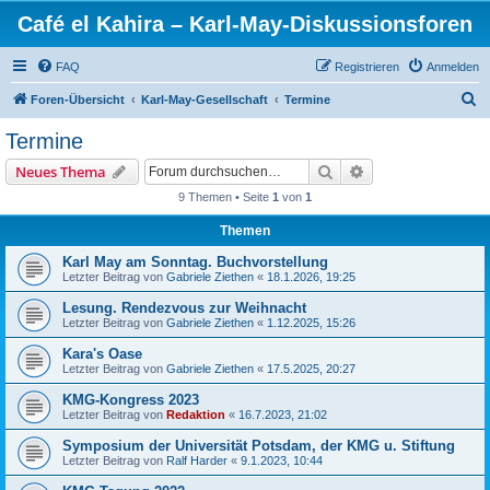
Café el Kahira – Karl-May-Diskussionsforen
FAQ
Registrieren
Anmelden
S
Foren-Übersicht
Karl-May-Gesellschaft
Termine
u
Termine
c
Suche
Erweiterte Suche
Neues Thema
h
9 Themen • Seite
1
von
1
e
Themen
Karl May am Sonntag. Buchvorstellung
Letzter Beitrag von
Gabriele Ziethen
«
18.1.2026, 19:25
Lesung. Rendezvous zur Weihnacht
Letzter Beitrag von
Gabriele Ziethen
«
1.12.2025, 15:26
Kara's Oase
Letzter Beitrag von
Gabriele Ziethen
«
17.5.2025, 20:27
KMG-Kongress 2023
Letzter Beitrag von
Redaktion
«
16.7.2023, 21:02
Symposium der Universität Potsdam, der KMG u. Stiftung
Letzter Beitrag von
Ralf Harder
«
9.1.2023, 10:44