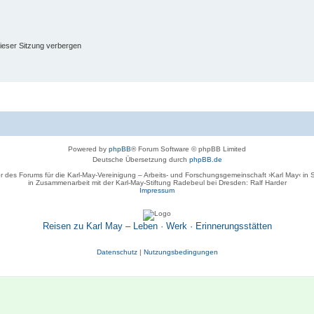
ieser Sitzung verbergen
Powered by
phpBB
® Forum Software © phpBB Limited
Deutsche Übersetzung durch
phpBB.de
r des Forums für die Karl-May-Vereinigung – Arbeits- und Forschungsgemeinschaft ›Karl May‹ in
in Zusammenarbeit mit der Karl-May-Stiftung Radebeul bei Dresden: Ralf Harder
Impressum
Reisen zu Karl May – Leben · Werk · Erinnerungsstätten
Datenschutz
|
Nutzungsbedingungen