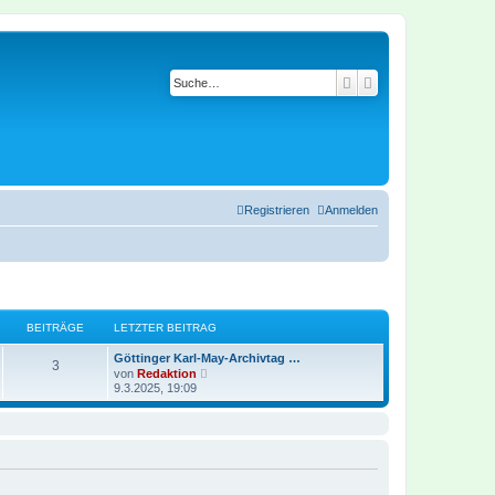
Suche
Erweiterte Suche
Registrieren
Anmelden
BEITRÄGE
LETZTER BEITRAG
Göttinger Karl-May-Archivtag …
3
N
von
Redaktion
e
9.3.2025, 19:09
u
e
s
t
e
r
B
e