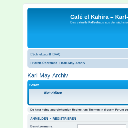
Café el Kahira – Kar
Das virtuelle Kaffeehaus aus der sächsi
Schnellzugriff
FAQ
Foren-Übersicht
Karl-May-Archiv
Karl-May-Archiv
FORUM
Aktivitäten
Du hast keine ausreichenden Rechte, um Themen in diesem Forum zu 
ANMELDEN
•
REGISTRIEREN
Benutzername: