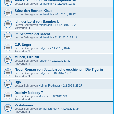
Andvaris Fluch - Ein Nibelungenroman
Letzter Beitrag von
reinhardhh
«
1.11.2016, 12:31
Stürz den Becher, Klaus!
Letzter Beitrag von
reinhardhh
«
24.3.2016, 16:12
Ich, der Lord von Barmbeck
Letzter Beitrag von
reinhardhh
«
17.12.2015, 16:22
Antworten:
1
Im Schatten der Macht
Letzter Beitrag von
reinhardhh
«
11.12.2015, 17:49
G.F. Unger
Letzter Beitrag von
rodger
«
27.1.2015, 16:47
Antworten:
2
Munch, Der Ruf ...
Letzter Beitrag von
rodger
«
4.12.2014, 13:37
Antworten:
4
Neuer Roman von Jutta Laroche erschienen: Die Tigerin
Letzter Beitrag von
rodger
«
31.10.2014, 12:59
Antworten:
1
Ugo
Letzter Beitrag von
Helmut Prodinger
«
2.2.2014, 23:27
Detektiv Nobody 7
Letzter Beitrag von
Martin
«
13.8.2012, 9:38
Antworten:
4
Vestalinnen
Letzter Beitrag von
JennyFlorstedt
«
7.4.2012, 13:24
Antworten:
3