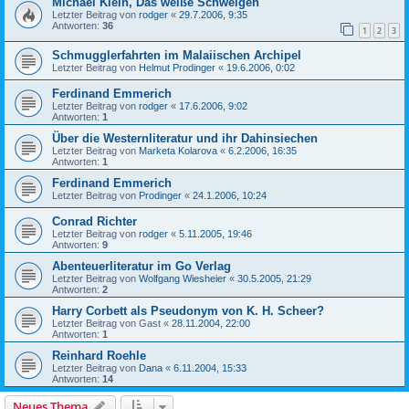
Michael Klein, Das weiße Schweigen
Letzter Beitrag von
rodger
«
29.7.2006, 9:35
Antworten:
36
1
2
3
Schmugglerfahrten im Malaiischen Archipel
Letzter Beitrag von
Helmut Prodinger
«
19.6.2006, 0:02
Ferdinand Emmerich
Letzter Beitrag von
rodger
«
17.6.2006, 9:02
Antworten:
1
Über die Westernliteratur und ihr Dahinsiechen
Letzter Beitrag von
Marketa Kolarova
«
6.2.2006, 16:35
Antworten:
1
Ferdinand Emmerich
Letzter Beitrag von
Prodinger
«
24.1.2006, 10:24
Conrad Richter
Letzter Beitrag von
rodger
«
5.11.2005, 19:46
Antworten:
9
Abenteuerliteratur im Go Verlag
Letzter Beitrag von
Wolfgang Wiesheier
«
30.5.2005, 21:29
Antworten:
2
Harry Corbett als Pseudonym von K. H. Scheer?
Letzter Beitrag von
Gast
«
28.11.2004, 22:00
Antworten:
1
Reinhard Roehle
Letzter Beitrag von
Dana
«
6.11.2004, 15:33
Antworten:
14
Neues Thema