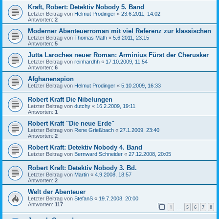
Kraft, Robert: Detektiv Nobody 5. Band
Letzter Beitrag von
Helmut Prodinger
«
23.6.2011, 14:02
Antworten:
2
Moderner Abenteuerroman mit viel Referenz zur klassischen
Letzter Beitrag von
Thomas Math
«
5.6.2011, 23:15
Antworten:
5
Jutta Laroches neuer Roman: Arminius Fürst der Cherusker
Letzter Beitrag von
reinhardhh
«
17.10.2009, 11:54
Antworten:
6
Afghanenspion
Letzter Beitrag von
Helmut Prodinger
«
5.10.2009, 16:33
Robert Kraft Die Nibelungen
Letzter Beitrag von
dutchy
«
16.2.2009, 19:11
Antworten:
1
Robert Kraft "Die neue Erde"
Letzter Beitrag von
Rene Grießbach
«
27.1.2009, 23:40
Antworten:
2
Robert Kraft: Detektiv Nobody 4. Band
Letzter Beitrag von
Bernward Schneider
«
27.12.2008, 20:05
Robert Kraft: Detektiv Nobody 3. Bd.
Letzter Beitrag von
Martin
«
4.9.2008, 18:57
Antworten:
2
Welt der Abenteuer
Letzter Beitrag von
StefanS
«
19.7.2008, 20:00
Antworten:
117
1
5
6
7
8
…