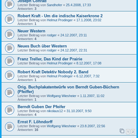
Joseph Conrad
Letzter Beitrag von
Sandhofer
«
25.4.2008, 17:33
Antworten:
3
Robert Kraft - Um die indische Kaiserkrone 2
Letzter Beitrag von
Helmut Prodinger
«
17.1.2008, 23:02
Antworten:
1
Neuer Western
Letzter Beitrag von
rodger
«
24.12.2007, 23:11
Antworten:
4
Neues Buch über Western
Letzter Beitrag von
rodger
«
24.12.2007, 22:31
Franz Treller, Das Kind der Prairie
Letzter Beitrag von
Helmut Prodinger
«
8.12.2007, 17:08
Robert Kraft Detektiv Nobody 2. Band
Letzter Beitrag von
Helmut Prodinger
«
6.12.2007, 7:32
Antworten:
1
Orig. Buchplakatentwürfe von Berndt Guben-Büchern
(Pfeiffer)
Letzter Beitrag von
Wolfgang Wiesheier
«
1.11.2007, 11:02
Antworten:
1
Berndt Guben Der Pfeifer
Letzter Beitrag von
nikolaus12
«
31.10.2007, 9:50
Antworten:
4
Ernst F. Löhndorff
Letzter Beitrag von
Wolfgang Wiesheier
«
23.8.2007, 22:56
Antworten:
16
1
2