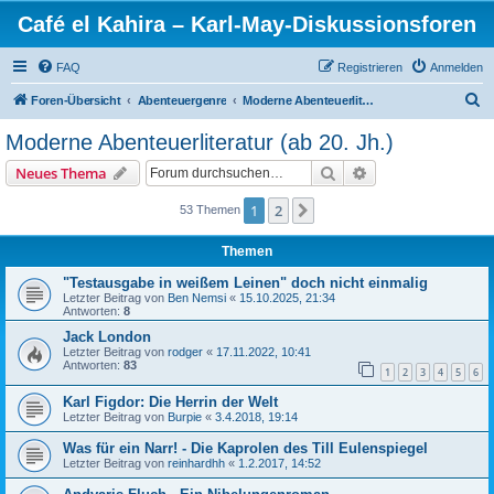
Café el Kahira – Karl-May-Diskussionsforen
FAQ
Registrieren
Anmelden
S
Foren-Übersicht
Abenteuergenre
Moderne Abenteuerliteratur (ab 20. Jh.)
u
Moderne Abenteuerliteratur (ab 20. Jh.)
c
Suche
Erweiterte Suche
Neues Thema
h
e
1
2
Nächste
53 Themen
Themen
"Testausgabe in weißem Leinen" doch nicht einmalig
Letzter Beitrag von
Ben Nemsi
«
15.10.2025, 21:34
Antworten:
8
Jack London
Letzter Beitrag von
rodger
«
17.11.2022, 10:41
Antworten:
83
1
2
3
4
5
6
Karl Figdor: Die Herrin der Welt
Letzter Beitrag von
Burpie
«
3.4.2018, 19:14
Was für ein Narr! - Die Kaprolen des Till Eulenspiegel
Letzter Beitrag von
reinhardhh
«
1.2.2017, 14:52