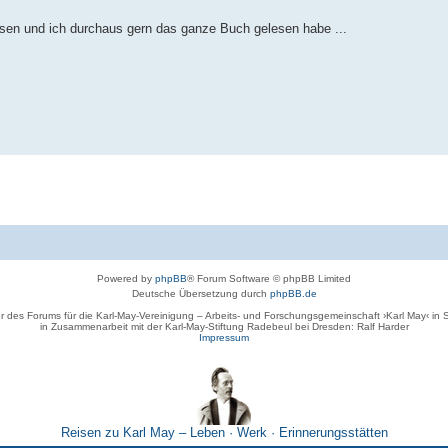
lesen und ich durchaus gern das ganze Buch gelesen habe ...
Powered by
phpBB
® Forum Software © phpBB Limited
Deutsche Übersetzung durch
phpBB.de
r des Forums für die Karl-May-Vereinigung – Arbeits- und Forschungsgemeinschaft ›Karl May‹ in
in Zusammenarbeit mit der Karl-May-Stiftung Radebeul bei Dresden: Ralf Harder
Impressum
Reisen zu Karl May – Leben · Werk · Erinnerungsstätten