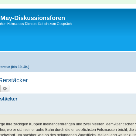
l-May-Diskussionsforen
schen Heimat des Dichters lädt ein zum Gespräch
ratur (bis 19. Jh.)
 Gerstäcker
Suche
Erweiterte Suche
rstäcker
rge ihre zackigen Kuppen ineinanderdrängen und zwei Meeren, dem Atlantischen 
, wo er sich seine rauhe Bahn durch die entsetzlichsten Felsmassen bricht, die 
erschwingt, um nachher, wie ob des gelungenen Wagstücks, Meilen lang weiter zu 