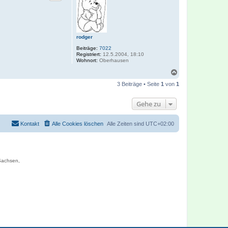
o
b
e
n
rodger
Beiträge:
7022
Registriert:
12.5.2004, 18:10
Wohnort:
Oberhausen
N
a
3 Beiträge • Seite
1
von
1
c
h
o
Gehe zu
b
e
n
Kontakt
Alle Cookies löschen
Alle Zeiten sind
UTC+02:00
 Sachsen,