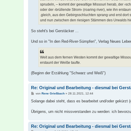
sprudeln, – kommt der gewaltige Missouri herab, der ›sc
oder der ›brüllende Strom‹ (roaring river), wie ihn erstaun
.gleich, aus den Gebirgsschluchten sprang und erst dort s
und nun zwischen den riesigen Stämmen des Urwalds hin d
So steht's bei Gerstäcker ...
Und so in "In den Red-River-Sümpfen", Verlag Neues Leben
Weit aus dem fernen Westen kommt der gewaltige Missouri 
erstaunt der Weiße taufte.
(Beginn der Erzählung "Schwarz und Weiß")
Re: Original und Bearbeitung - diesmal bei Gers
B
von
Rene Grießbach
»
28.11.2021, 12:44
e
i
Solange dabei steht, dass es bearbeitet und/oder gekürzt (
t
r
a
Übrigens, um nicht missverstanden zu werden: ich bevorzug
g
Re: Original und Bearbeitung - diesmal bei Gers