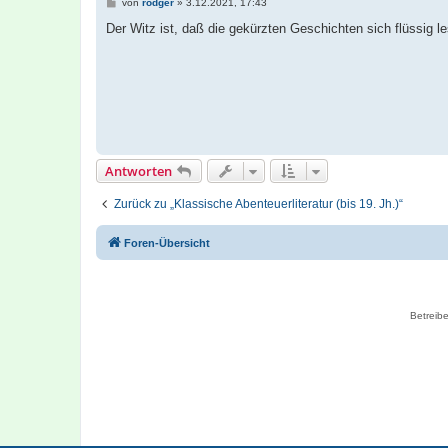
B
von
rodger
»
3.12.2021, 17:43
e
i
Der Witz ist, daß die gekürzten Geschichten sich flüssig 
t
r
a
g
Antworten
Zurück zu „Klassische Abenteuerliteratur (bis 19. Jh.)“
Foren-Übersicht
Betreibe