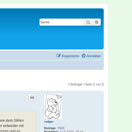
Suche
Erweiterte Suche
Registrieren
Anmelden
3 Beiträge • Seite
1
von
1
wie dem Stillen
rodger
er entweder mit
Beiträge:
7022
tanzen und zu
Registriert:
12.5.2004, 18:10