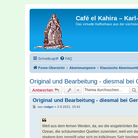
Café el Kahira – Kar
Das virtuelle Kaffeehaus aus der sächsi
Schnellzugriff
FAQ
Foren-Übersicht
Abenteuergenre
Klassische Abenteuerlite
Original und Bearbeitung - diesmal bei
Antworten
Original und Bearbeitung - diesmal bei Ge
B
von
rodger
»
2.9.2021, 15:41
e
i
t
r
a
Weit aus dem fernen Westen, da, wo die eisgekrönten Be
g
Ozean, die schäumenden Quellen zusenden; weit von daher
starkem Arm zerreißt oder sich im tollkühnen Satz hinüb