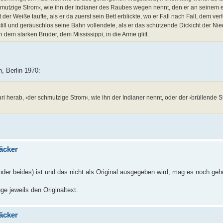
hmutzige Strom‹, wie ihn der Indianer des Raubes wegen nennt, den er an seinem ei
t der Weiße taufte, als er da zuerst sein Bett erblickte, wo er Fall nach Fall, dem ve
till und geräuschlos seine Bahn vollendete, als er das schützende Dickicht der Nie
em starken Bruder, dem Mississippi, in die Arme glitt.
, Berlin 1970:
herab, ›der schmutzige Strom‹, wie ihn der Indianer nennt, oder der ›brüllende St
täcker
oder beides) ist und das nicht als Original ausgegeben wird, mag es noch geh
e jeweils den Originaltext.
täcker