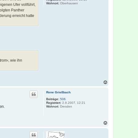
Wohnort:
Oberhausen
genen Ufer vollführt,
rfolgten Panther
derung erreicht hatte
rom‹, wie ihn
N
a
c
Rene Grießbach
h
o
Beiträge:
506
Registriert:
2.9.2007, 12:21
b
en.
Wohnort:
Dresden
e
n
N
a
c
h