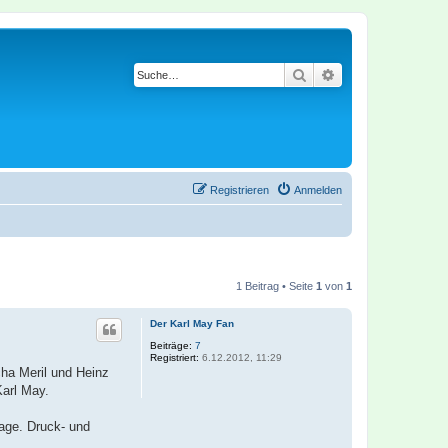
Suche
Erweiterte Suche
Registrieren
Anmelden
1 Beitrag • Seite
1
von
1
Der Karl May Fan
Beiträge:
7
Registriert:
6.12.2012, 11:29
cha Meril und Heinz
Karl May.
age. Druck- und