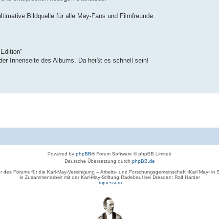
timative Bildquelle für alle May-Fans und Filmfreunde.
 Edition"
er Innenseite des Albums. Da heißt es schnell sein!
Powered by
phpBB
® Forum Software © phpBB Limited
Deutsche Übersetzung durch
phpBB.de
r des Forums für die Karl-May-Vereinigung – Arbeits- und Forschungsgemeinschaft ›Karl May‹ in
in Zusammenarbeit mit der Karl-May-Stiftung Radebeul bei Dresden: Ralf Harder
Impressum