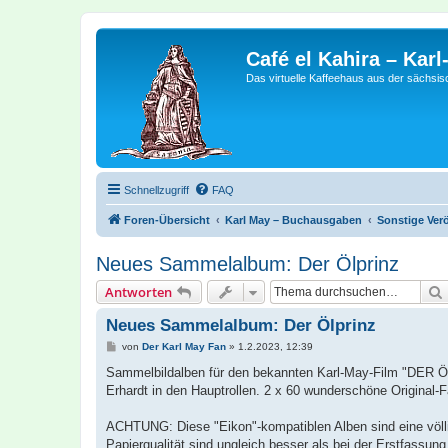
Café el Kahira – Kar
Das virtuelle Kaffeehaus aus der sächsi
Schnellzugriff
FAQ
Foren-Übersicht
Karl May – Buchausgaben
Sonstige Ver
Neues Sammelalbum: Der Ölprinz
Antworten
Neues Sammelalbum: Der Ölprinz
B
von
Der Karl May Fan
»
1.2.2023, 12:39
e
i
Sammelbildalben für den bekannten Karl-May-Film "DER ÖLP
t
Erhardt in den Hauptrollen. 2 x 60 wunderschöne Original
r
a
g
ACHTUNG: Diese "Eikon"-kompatiblen Alben sind eine völl
Papierqualität sind ungleich besser als bei der Erstfassun