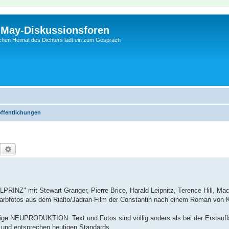
l-May-Diskussionsforen
schen Heimat des Dichters lädt ein zum Gespräch
öffentlichungen
Suche
Erweiterte Suche
RINZ" mit Stewart Granger, Pierre Brice, Harald Leipnitz, Terence Hill, Ma
-Farbfotos aus dem Rialto/Jadran-Film der Constantin nach einem Roman von 
ige NEUPRODUKTION. Text und Fotos sind völlig anders als bei der Erstaufl
g und entsprechen heutigen Standards.