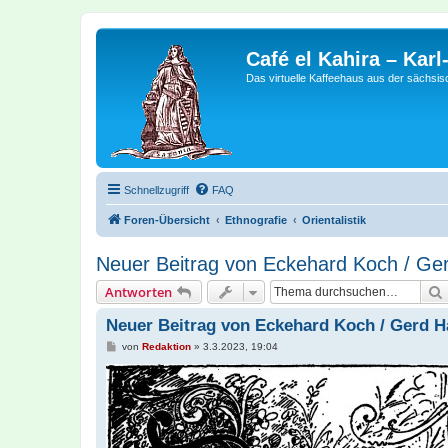
Café el Kahira – Kar
Das virtuelle Kaffeehaus aus der sächsi
Schnellzugriff
FAQ
Foren-Übersicht
Ethnografie
Orientalistik
Neuer Beitrag von Eckehard Koch / Ge
Antworten
Neuer Beitrag von Eckehard Koch / Gerd H
B
von
Redaktion
»
3.3.2023, 19:04
e
i
t
r
a
g