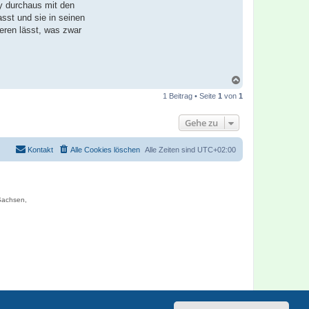
ay durchaus mit den
sst und sie in seinen
eren lässt, was zwar
N
a
1 Beitrag • Seite
1
von
1
c
h
o
Gehe zu
b
e
n
Kontakt
Alle Cookies löschen
Alle Zeiten sind
UTC+02:00
 Sachsen,