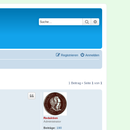
Suche
Erweiterte Suche
Registrieren
Anmelden
1 Beitrag • Seite
1
von
1
Redaktion
Administrator
Beiträge:
190