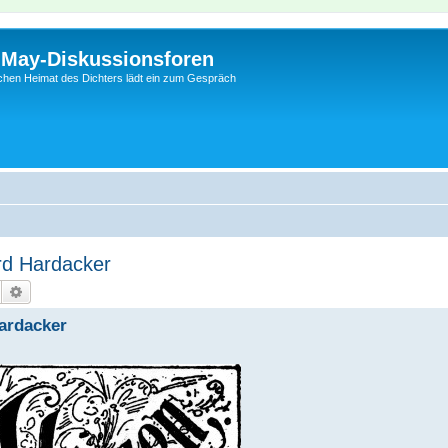
l-May-Diskussionsforen
schen Heimat des Dichters lädt ein zum Gespräch
rd Hardacker
Suche
Erweiterte Suche
ardacker