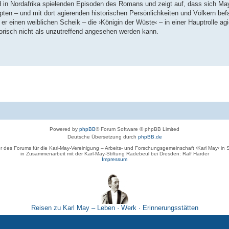
und in Nordafrika spielenden Episoden des Romans und zeigt auf, dass sich M
en – und mit dort agierenden historischen Persönlichkeiten und Völkern befa
 einen weiblichen Scheik – die ›Königin der Wüste‹ – in einer Hauptrolle agi
orisch nicht als unzutreffend angesehen werden kann.
Powered by
phpBB
® Forum Software © phpBB Limited
Deutsche Übersetzung durch
phpBB.de
r des Forums für die Karl-May-Vereinigung – Arbeits- und Forschungsgemeinschaft ›Karl May‹ in
in Zusammenarbeit mit der Karl-May-Stiftung Radebeul bei Dresden: Ralf Harder
Impressum
Reisen zu Karl May – Leben · Werk · Erinnerungsstätten
Datenschutz
|
Nutzungsbedingungen