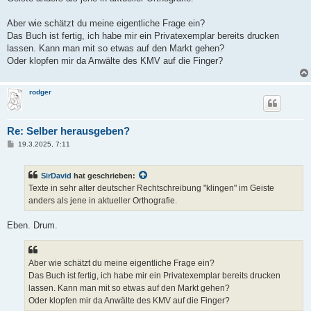
g
Aber wie schätzt du meine eigentliche Frage ein?
Das Buch ist fertig, ich habe mir ein Privatexemplar bereits drucken
lassen. Kann man mit so etwas auf den Markt gehen?
Oder klopfen mir da Anwälte des KMV auf die Finger?
rodger
Re: Selber herausgeben?
B
19.3.2025, 7:11
e
i
t
SirDavid
hat geschrieben:
r
a
Texte in sehr alter deutscher Rechtschreibung "klingen" im Geiste
g
anders als jene in aktueller Orthografie.
Eben. Drum.
Aber wie schätzt du meine eigentliche Frage ein?
Das Buch ist fertig, ich habe mir ein Privatexemplar bereits drucken
lassen. Kann man mit so etwas auf den Markt gehen?
Oder klopfen mir da Anwälte des KMV auf die Finger?