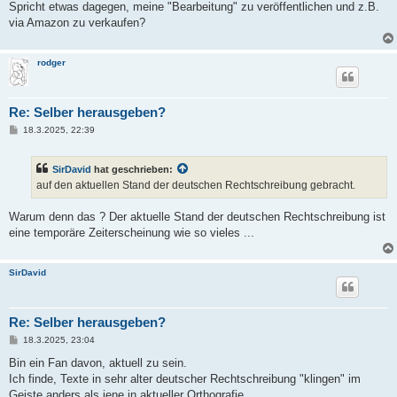
Spricht etwas dagegen, meine "Bearbeitung" zu veröffentlichen und z.B.
via Amazon zu verkaufen?
rodger
Re: Selber herausgeben?
B
18.3.2025, 22:39
e
i
t
SirDavid
hat geschrieben:
r
a
auf den aktuellen Stand der deutschen Rechtschreibung gebracht.
g
Warum denn das ? Der aktuelle Stand der deutschen Rechtschreibung ist
eine temporäre Zeiterscheinung wie so vieles ...
SirDavid
Re: Selber herausgeben?
B
18.3.2025, 23:04
e
i
Bin ein Fan davon, aktuell zu sein.
t
Ich finde, Texte in sehr alter deutscher Rechtschreibung "klingen" im
r
a
Geiste anders als jene in aktueller Orthografie.