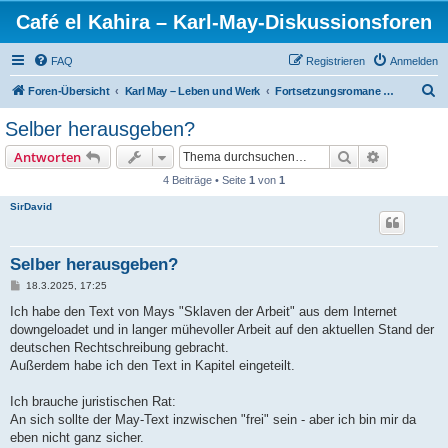
Café el Kahira – Karl-May-Diskussionsforen
FAQ
Registrieren
Anmelden
S
Foren-Übersicht
Karl May – Leben und Werk
Fortsetzungsromane – Kolportage
u
Selber herausgeben?
c
Suche
Erweiterte
Antworten
h
4 Beiträge • Seite
1
von
1
e
SirDavid
Selber herausgeben?
B
18.3.2025, 17:25
e
i
Ich habe den Text von Mays "Sklaven der Arbeit" aus dem Internet
t
downgeloadet und in langer mühevoller Arbeit auf den aktuellen Stand der
r
a
deutschen Rechtschreibung gebracht.
g
Außerdem habe ich den Text in Kapitel eingeteilt.
Ich brauche juristischen Rat:
An sich sollte der May-Text inzwischen "frei" sein - aber ich bin mir da
eben nicht ganz sicher.