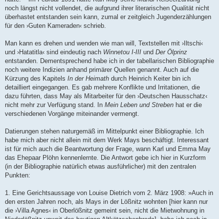
noch längst nicht vollendet, die aufgrund ihrer literarischen Qualität nicht
überhastet entstanden sein kann, zumal er zeitgleich Jugenderzählungen
für den ›Guten Kameraden‹ schrieb.
Man kann es drehen und wenden wie man will, Textstellen mit ›Iltschi‹
und ›Hatatitla‹ sind eindeutig nach
Winnetou I-III
und
Der Ölprinz
entstanden. Dementsprechend habe ich in der tabellarischen Bibliographie
noch weitere Indizien anhand primärer Quellen genannt. Auch auf die
Kürzung des Kapitels
In der Heimath
durch Heinrich Keiter bin ich
detailliert eingegangen. Es gab mehrere Konflikte und Irritationen, die
dazu führten, dass May als Mitarbeiter für den ›Deutschen Hausschatz‹
nicht mehr zur Verfügung stand. In
Mein Leben und Streben
hat er die
verschiedenen Vorgänge miteinander vermengt.
Datierungen stehen naturgemäß im Mittelpunkt einer Bibliographie. Ich
habe mich aber nicht allein mit dem Werk Mays beschäftigt. Interessant
ist für mich auch die Beantwortung der Frage, wann Karl und Emma May
das Ehepaar Plöhn kennenlernte. Die Antwort gebe ich hier in Kurzform
(in der Bibliographie natürlich etwas ausführlicher) mit den zentralen
Punkten:
1. Eine Gerichtsaussage von Louise Dietrich vom 2. März 1908: »Auch in
den ersten Jahren noch, als Mays in der Lößnitz wohnten [hier kann nur
die ›Villa Agnes‹ in Oberlößnitz gemeint sein, nicht die Mietwohnung in