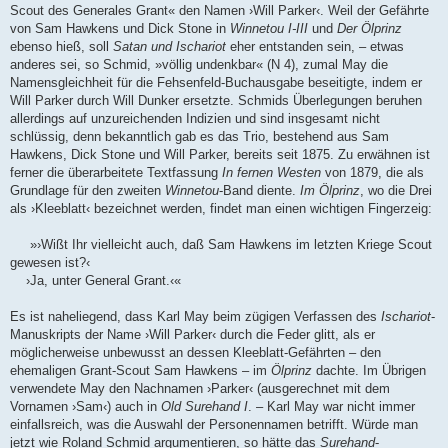
Scout des Generales Grant« den Namen ›Will Parker‹. Weil der Gefährte
von Sam Hawkens und Dick Stone in
Winnetou I-III
und
Der Ölprinz
ebenso hieß, soll
Satan und Ischariot
eher entstanden sein, – etwas
anderes sei, so Schmid, »völlig undenkbar« (N 4), zumal May die
Namensgleichheit für die Fehsenfeld-Buchausgabe beseitigte, indem er
Will Parker durch Will Dunker ersetzte. Schmids Überlegungen beruhen
allerdings auf unzureichenden Indizien und sind insgesamt nicht
schlüssig, denn bekanntlich gab es das Trio, bestehend aus Sam
Hawkens, Dick Stone und Will Parker, bereits seit 1875. Zu erwähnen ist
ferner die überarbeitete Textfassung
In fernen Westen
von 1879, die als
Grundlage für den zweiten
Winnetou
-Band diente.
Im Ölprinz
, wo die Drei
als ›Kleeblatt‹ bezeichnet werden, findet man einen wichtigen Fingerzeig:
»›Wißt Ihr vielleicht auch, daß Sam Hawkens im letzten Kriege Scout
gewesen ist?‹
›Ja, unter General Grant.‹«
Es ist naheliegend, dass Karl May beim zügigen Verfassen des
Ischariot
-
Manuskripts der Name ›Will Parker‹ durch die Feder glitt, als er
möglicherweise unbewusst an dessen Kleeblatt-Gefährten – den
ehemaligen Grant-Scout Sam Hawkens – im
Ölprinz
dachte. Im Übrigen
verwendete May den Nachnamen ›Parker‹ (ausgerechnet mit dem
Vornamen ›Sam‹) auch in
Old Surehand I
. – Karl May war nicht immer
einfallsreich, was die Auswahl der Personennamen betrifft. Würde man
jetzt wie Roland Schmid argumentieren, so hätte das
Surehand
-