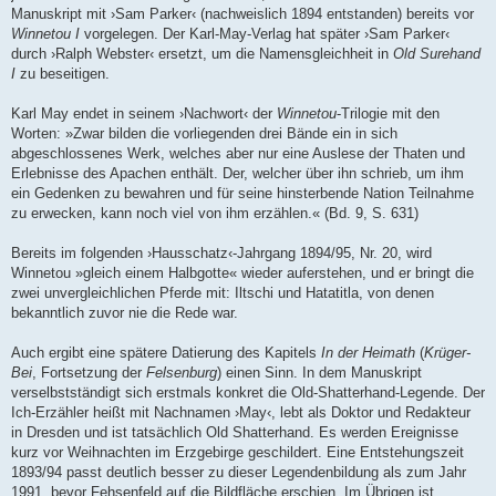
Manuskript mit ›Sam Parker‹ (nachweislich 1894 entstanden) bereits vor
Winnetou I
vorgelegen. Der Karl-May-Verlag hat später ›Sam Parker‹
durch ›Ralph Webster‹ ersetzt, um die Namensgleichheit in
Old Surehand
I
zu beseitigen.
Karl May endet in seinem ›Nachwort‹ der
Winnetou
-Trilogie mit den
Worten: »Zwar bilden die vorliegenden drei Bände ein in sich
abgeschlossenes Werk, welches aber nur eine Auslese der Thaten und
Erlebnisse des Apachen enthält. Der, welcher über ihn schrieb, um ihm
ein Gedenken zu bewahren und für seine hinsterbende Nation Teilnahme
zu erwecken, kann noch viel von ihm erzählen.« (Bd. 9, S. 631)
Bereits im folgenden ›Hausschatz‹-Jahrgang 1894/95, Nr. 20, wird
Winnetou »gleich einem Halbgotte« wieder auferstehen, und er bringt die
zwei unvergleichlichen Pferde mit: Iltschi und Hatatitla, von denen
bekanntlich zuvor nie die Rede war.
Auch ergibt eine spätere Datierung des Kapitels
In der Heimath
(
Krüger-
Bei
, Fortsetzung der
Felsenburg
) einen Sinn. In dem Manuskript
verselbstständigt sich erstmals konkret die Old-Shatterhand-Legende. Der
Ich-Erzähler heißt mit Nachnamen ›May‹, lebt als Doktor und Redakteur
in Dresden und ist tatsächlich Old Shatterhand. Es werden Ereignisse
kurz vor Weihnachten im Erzgebirge geschildert. Eine Entstehungszeit
1893/94 passt deutlich besser zu dieser Legendenbildung als zum Jahr
1991, bevor Fehsenfeld auf die Bildfläche erschien. Im Übrigen ist