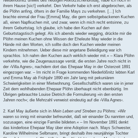
Niederlößnitz unweit des heutigen Altkötzschenbroda], habe ich noch in
ihrem Hause [sic!] verkehrt. Den Verkehr habe ich erst abgebrochen, als
die Plöhn anfing, öfters in der Familie Mays zu verkehren. […] Ich
brachte einmal der Frau [Emma] May, die gern selbstgebackenen Kuchen
aß, einen Napfkuchen mit, und zwar, wenn ich mich recht entsinne, zu
ihrem Geburtstag. Ich glaube, ich habe den Kuchen auf den
Geburtstagstisch gelegt. Als ich abends wieder wegging, drückte mir die
Plöhn meinen Kuchen ohne Wissen der Eheleute May wieder in die
Hände mit den Worten, ich sollte doch den Kuchen wieder meinen
Kindern mitnehmen. Ueber diese mir angetane Beleidigung war ich
sprachlos. Ich nahm den Kuchen auch wirklich wieder mit.« – Klara Plöhn
verkehrte, wie die Zeugenaussage verrät, die ersten Jahre noch nicht in
der ›Villa Agnes‹, nachdem dort das Ehepaar May in der Osterzeit 1891
eingezogen war. – Im nicht in Frage kommenden Niederlößnitz lebten Karl
und Emma May ab Frühjahr 1890 ein Jahr lang mit pekuniären
Schwierigkeiten in einer Mietwohnung. Gesellschaftlich waren sie in jener
Zeit dem wohlhabenden Ehepaar Plöhn überhaupt nicht ebenbürtig. Im
Übrigen gebrauchte Louise Dietrich die Formulierung »in den ersten
Jahren noch«; die Mehrzahl verweist eindeutig auf die ›Villa Agnes‹.
2. Karl May äußerte sich in
Mein Leben und Streben
zu Plöhns: »Wir
waren so innig mit einander befreundet, daß wir einander Du nannten und,
sozusagen, eine einzige Familie bildeten.« – Im November 1891 denkt
das kinderlose Ehepaar May über eine Adoption nach. Mays Schwester,
Karoline Wilhelmine Selbmann, bringt deshalb ihre neunjährige Tochter