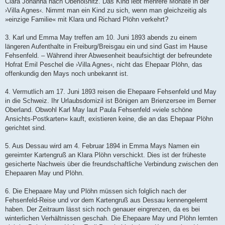
Clara Johanna nach Oberlößnitz. Das Kind lebt mehrere Monate in der
›Villa Agnes‹. Nimmt man ein Kind zu sich, wenn man gleichzeitig als
»einzige Familie« mit Klara und Richard Plöhn verkehrt?
3. Karl und Emma May treffen am 10. Juni 1893 abends zu einem
längeren Aufenthalte in Freiburg/Breisgau ein und sind Gast im Hause
Fehsenfeld. – Während ihrer Abwesenheit beaufsichtigt der befreundete
Hofrat Emil Peschel die ›Villa Agnes‹, nicht das Ehepaar Plöhn, das
offenkundig den Mays noch unbekannt ist.
4. Vermutlich am 17. Juni 1893 reisen die Ehepaare Fehsenfeld und May
in die Schweiz. Ihr Urlaubsdomizil ist Bönigen am Brienzersee im Berner
Oberland. Obwohl Karl May laut Paula Fehsenfeld »viele schöne
Ansichts-Postkarten« kauft, existieren keine, die an das Ehepaar Plöhn
gerichtet sind.
5. Aus Dessau wird am 4. Februar 1894 in Emma Mays Namen ein
gereimter Kartengruß an Klara Plöhn verschickt. Dies ist der früheste
gesicherte Nachweis über die freundschaftliche Verbindung zwischen den
Ehepaaren May und Plöhn.
6. Die Ehepaare May und Plöhn müssen sich folglich nach der
Fehsenfeld-Reise und vor dem Kartengruß aus Dessau kennengelernt
haben. Der Zeitraum lässt sich noch genauer eingrenzen, da es bei
winterlichen Verhältnissen geschah. Die Ehepaare May und Plöhn lernten