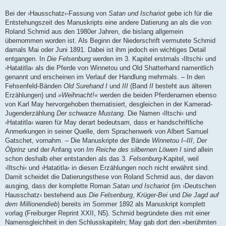
Bei der ›Hausschatz‹-Fassung von
Satan und Ischariot
gebe ich für die
Entstehungszeit des Manuskripts eine andere Datierung an als die von
Roland Schmid aus den 1980er Jahren, die bislang allgemein
übernommen worden ist. Als Beginn der Niederschrift vermutete Schmid
damals Mai oder Juni 1891. Dabei ist ihm jedoch ein wichtiges Detail
entgangen. In
Die Felsenburg
werden im 3. Kapitel erstmals ›Iltschi‹ und
›Hatatitla‹ als die Pferde von Winnetou und Old Shatterhand namentlich
genannt und erscheinen im Verlauf der Handlung mehrmals. – In den
Fehsenfeld-Bänden
Old Surehand I
und
III
(Band
II
besteht aus älteren
Erzählungen) und
»Weihnacht!«
werden die beiden Pferdenamen ebenso
von Karl May hervorgehoben thematisiert, desgleichen in der Kamerad-
Jugenderzählung
Der schwarze Mustang
. Die Namen ›Iltschi‹ und
›Hatatitla‹ waren für May derart bedeutsam, dass er handschriftliche
Anmerkungen in seiner Quelle, dem Sprachenwerk von Albert Samuel
Gatschet, vornahm. – Die Manuskripte der Bände
Winnetou I–III
,
Der
Ölprinz
und der Anfang von
Im Reiche des silbernen Löwen I
sind allein
schon deshalb eher entstanden als das 3.
Felsenburg
-Kapitel, weil
›Iltschi‹ und ›Hatatitla‹ in diesen Erzählungen noch nicht erwähnt sind.
Damit scheidet die Datierungsthese von Roland Schmid aus, der davon
ausging, dass der komplette Roman
Satan und Ischariot
(im ›Deutschen
Hausschatz‹ bestehend aus
Die Felsenburg
,
Krüger-Bei
und
Die Jagd auf
dem Millionendieb
) bereits im Sommer 1892 als Manuskript komplett
vorlag (Freiburger Reprint XXII, N5). Schmid begründete dies mit einer
Namensgleichheit in den Schlusskapiteln; May gab dort den »berühmten