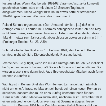
festzustellen: Wenn May bereits 1891/92
Satan und Ischariot
komplett
geschrieben hätte, wäre er mit einem 24-Stunden-Tag kaum
ausgekommen, umso weniger bzw. kaum etwas hätte er stattdessen
1894/95 geschrieben. Wie passt das zusammen?
Roland Schmid argumentiert: »Der Umstand nämlich, […] daß eine
Anfrage vom 13. Februar 1891 harmlos dahingehend lautet, ob Karl May
nicht bereit wäre, einen neuen Roman zu liefern, verrät eindeutig, dass
›Mahdi II‹ etwa zum Jahresende abgeschlossen gewesen sein m u ß […].
(Freiburger Reprint, Bd. 23, A39)
Schmid zitierte den Brief vom 13. Februar 1891, den Heinrich Keiter
schrieb, nicht wörtlich. Die entscheidende Passage lautet:
»Verzeihen Sie gütigst, wenn ich mir die Anfrage erlaube, ob Sie vielleicht
bei Spemann erreicht haben, daß Sie noch für uns schreiben dürfen. Sie
wissen wiesehr uns daran liegt, \auf/ Ihre geschätzte Mitarbeit auch ferner
rechnen zu dürfen.«
Wichtig ist in Keiters Brief das Wort ›ferner‹. Es handelt sich nämlich
nicht um eine Anfrage, ob May aktuell bereit sei, einen neuen Roman zu
schreiben, sondern darum, ob er es künftig überhaupt noch für den
›Hausschatz‹ oder ›Marienkalender‹ darf, nachdem er im Dezember 1888
einen entsprechenden Exklusivvertrag mit Spemann abgeschlossen
hatte. – Im Februar 1891 hatte Karl May seine
Mahdi
-Reiseerzählung