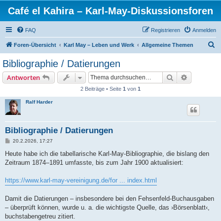
Café el Kahira – Karl-May-Diskussionsforen
FAQ
Registrieren
Anmelden
S
Foren-Übersicht
Karl May – Leben und Werk
Allgemeine Themen
u
Bibliographie / Datierungen
c
Suche
Erweiterte
Antworten
h
2 Beiträge • Seite
1
von
1
e
Ralf Harder
Bibliographie / Datierungen
B
20.2.2026, 17:27
e
i
Heute habe ich die tabellarische Karl-May-Bibliographie, die bislang den
t
Zeitraum 1874–1891 umfasste, bis zum Jahr 1900 aktualisiert:
r
a
g
https://www.karl-may-vereinigung.de/for ... index.html
Damit die Datierungen – insbesondere bei den Fehsenfeld-Buchausgaben
– überprüft können, wurde u. a. die wichtigste Quelle, das ›Börsenblatt‹,
buchstabengetreu zitiert.