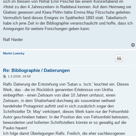
sich im Beisein von Hofrat Emil Peschel bei einem Konzertabend im
›Hotel zu den 4 Jahreszeiten‹ in Radebeul kennen. Auf dem Heimweg sei
Glatteis gewesen und Klara Plöhn hätte Emma May Filzschuhe geliehen.
Vermutlich fand dieses Ereignis im Spätherbst 1893 statt. Tabellarisch
habe ich jene Zeit in der Bibliographie veranschaulicht und hoffe, dass ich
Anregungen für weitere Forschungen geben kann.
Ralf Harder
Martin Lowsky
Re: Bibliographie / Datierungen
B
1.3.2026, 19:59
e
i
Ralfs Datierung der Entstehung von 'Satan u. Isch.' leuchtet ein. Dieses
t
Werk, das - die im Rückblick genannten Erlebnisse von Uintha
r
a
einbegriffen - einen Zeitraum von über 10 Jahren umfasst, einen
g
Zeitraum, in dem Shatterhand durchweg als souveräner weltweit
handelnder Protagonist auftritt und in sich zusätzlich sogar den
Schriftsteller 'Dr. May' verkörpert, dieses Werk kann nur der Fehsenfeld-
Autor geschrieben haben: In der Position des von Fehsenfeld betreuten,
bewunderten und hofierten Schriftstellers könnte er so gewaltig auf die
Pauke hauen!
Ich folge damit Überlegungen Ralfs. Freilich, die eher sachbezogenen