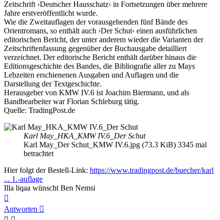
Zeitschrift ›Deutscher Hausschatz‹ in Fortsetzungen über mehrere
Jahre erstveröffentlicht wurde.
Wie die Zweitauflagen der vorausgehenden fünf Bände des
Orientromans, so enthält auch ›Der Schut‹ einen ausführlichen
editorischen Bericht, der unter anderem wieder die Varianten der
Zeitschriftenfassung gegenüber der Buchausgabe detailliert
verzeichnet. Der editorische Bericht enthält darüber hinaus die
Editionsgeschichte des Bandes, die Bibliografie aller zu Mays
Lebzeiten erschienenen Ausgaben und Auflagen und die
Darstellung der Textgeschichte.
Herausgeber von KMW IV.6 ist Joachim Biermann, und als
Bandbearbeiter war Florian Schleburg tätig.
Quelle: TradingPost.de
Karl May_HKA_KMW IV.6_Der Schut
Karl May_Der Schut_KMW IV.6.jpg (73.3 KiB) 3345 mal
betrachtet
Hier folgt der Bestell-Link:
https://www.tradingpost.de/buecher/karl
... 1.-auflage
Illa liqaa wünscht Ben Nemsi
Nach
oben
Antworten