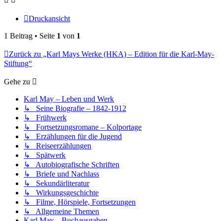
Druckansicht
1 Beitrag • Seite
1
von
1
Zurück zu „Karl Mays Werke (HKA) – Edition für die Karl-May-
Stiftung“
Gehe zu
Karl May – Leben und Werk
↳ Seine Biografie – 1842-1912
↳ Frühwerk
↳ Fortsetzungsromane – Kolportage
↳ Erzählungen für die Jugend
↳ Reiseerzählungen
↳ Spätwerk
↳ Autobiografische Schriften
↳ Briefe und Nachlass
↳ Sekundärliteratur
↳ Wirkungsgeschichte
↳ Filme, Hörspiele, Fortsetzungen
↳ Allgemeine Themen
Karl May – Buchausgaben