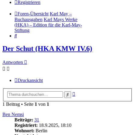
Registrieren
Foren-Übersicht
Karl May –
Buchausgaben
Karl Mays Werke
(HKA) – Edition für die Karl-May-
Stiftung
Suche
Der Schut (HKA KMW IV.6)
Antworten
Druckansicht
Erweiterte
Suche
Suche
1 Beitrag • Seite
1
von
1
Ben Nemsi
Beiträge:
31
Registriert:
18.9.2025, 18:10
Wohnort:
Berlin