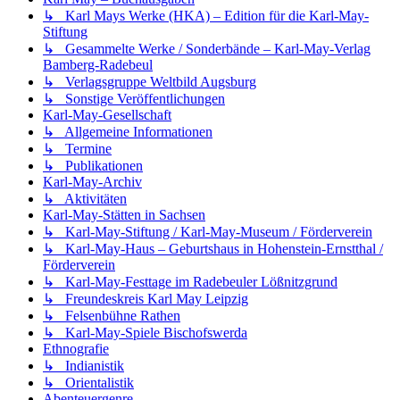
↳ Karl Mays Werke (HKA) – Edition für die Karl-May-
Stiftung
↳ Gesammelte Werke / Sonderbände – Karl-May-Verlag
Bamberg-Radebeul
↳ Verlagsgruppe Weltbild Augsburg
↳ Sonstige Veröffentlichungen
Karl-May-Gesellschaft
↳ Allgemeine Informationen
↳ Termine
↳ Publikationen
Karl-May-Archiv
↳ Aktivitäten
Karl-May-Stätten in Sachsen
↳ Karl-May-Stiftung / Karl-May-Museum / Förderverein
↳ Karl-May-Haus – Geburtshaus in Hohenstein-Ernstthal /
Förderverein
↳ Karl-May-Festtage im Radebeuler Lößnitzgrund
↳ Freundeskreis Karl May Leipzig
↳ Felsenbühne Rathen
↳ Karl-May-Spiele Bischofswerda
Ethnografie
↳ Indianistik
↳ Orientalistik
Abenteuergenre