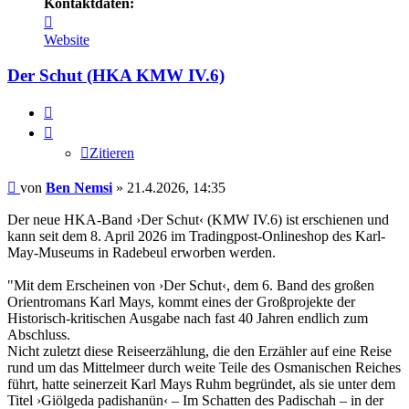
Kontaktdaten:
Kontaktdaten
von
Website
Ben
Nemsi
Der Schut (HKA KMW IV.6)
Zitieren
Zitieren
Beitrag
von
Ben Nemsi
»
21.4.2026, 14:35
Der neue HKA-Band ›Der Schut‹ (KMW IV.6) ist erschienen und
kann seit dem 8. April 2026 im Tradingpost-Onlineshop des Karl-
May-Museums in Radebeul erworben werden.
"Mit dem Erscheinen von ›Der Schut‹, dem 6. Band des großen
Orientromans Karl Mays, kommt eines der Großprojekte der
Historisch-kritischen Ausgabe nach fast 40 Jahren endlich zum
Abschluss.
Nicht zuletzt diese Reiseerzählung, die den Erzähler auf eine Reise
rund um das Mittelmeer durch weite Teile des Osmanischen Reiches
führt, hatte seinerzeit Karl Mays Ruhm begründet, als sie unter dem
Titel ›Giölgeda padishanün‹ – Im Schatten des Padischah – in der