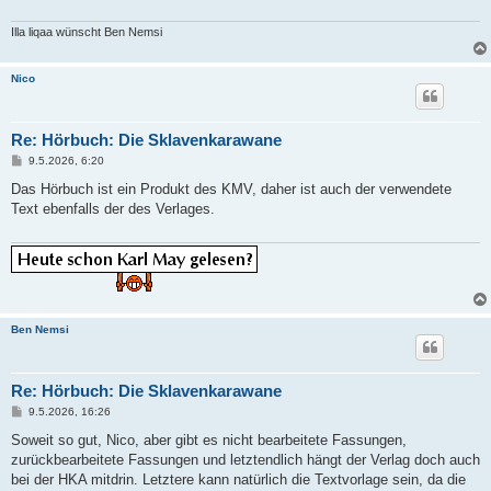
Illa liqaa wünscht Ben Nemsi
Nico
Re: Hörbuch: Die Sklavenkarawane
B
9.5.2026, 6:20
e
i
Das Hörbuch ist ein Produkt des KMV, daher ist auch der verwendete
t
Text ebenfalls der des Verlages.
r
a
g
Ben Nemsi
Re: Hörbuch: Die Sklavenkarawane
B
9.5.2026, 16:26
e
i
Soweit so gut, Nico, aber gibt es nicht bearbeitete Fassungen,
t
zurückbearbeitete Fassungen und letztendlich hängt der Verlag doch auch
r
a
bei der HKA mitdrin. Letztere kann natürlich die Textvorlage sein, da die
g