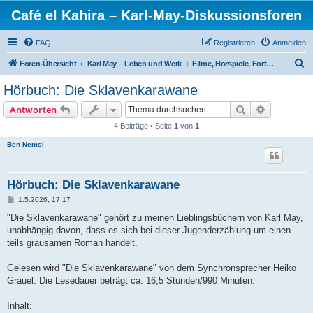
Café el Kahira – Karl-May-Diskussionsforen
FAQ
Registrieren
Anmelden
S
Foren-Übersicht
Karl May – Leben und Werk
Filme, Hörspiele, Fortsetzungen
u
Hörbuch: Die Sklavenkarawane
c
Suche
Erweiterte
Antworten
h
4 Beiträge • Seite
1
von
1
e
Ben Nemsi
Hörbuch: Die Sklavenkarawane
B
1.5.2026, 17:17
e
i
"Die Sklavenkarawane" gehört zu meinen Lieblingsbüchern von Karl May,
t
unabhängig davon, dass es sich bei dieser Jugenderzählung um einen
r
a
teils grausamen Roman handelt.
g
Gelesen wird "Die Sklavenkarawane" von dem Synchronsprecher Heiko
Grauel. Die Lesedauer beträgt ca. 16,5 Stunden/990 Minuten.
Inhalt: