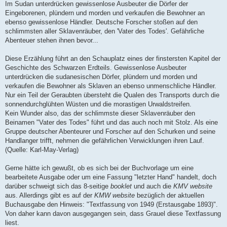
Im Sudan unterdrücken gewissenlose Ausbeuter die Dörfer der
Eingeborenen, plündern und morden und verkaufen die Bewohner an
ebenso gewissenlose Händler. Deutsche Forscher stoßen auf den
schlimmsten aller Sklavenräuber, den 'Vater des Todes'. Gefährliche
Abenteuer stehen ihnen bevor...
Diese Erzählung führt an den Schauplatz eines der finstersten Kapitel der
Geschichte des Schwarzen Erdteils. Gewissenlose Ausbeuter
unterdrücken die sudanesischen Dörfer, plündern und morden und
verkaufen die Bewohner als Sklaven an ebenso unmenschliche Händler.
Nur ein Teil der Geraubten übersteht die Qualen des Transports durch die
sonnendurchglühten Wüsten und die morastigen Urwaldstreifen.
Kein Wunder also, das der schlimmste dieser Sklavenräuber den
Beinamen "Vater des Todes" führt und das auch noch mit Stolz. Als eine
Gruppe deutscher Abenteurer und Forscher auf den Schurken und seine
Handlanger trifft, nehmen die gefährlichen Verwicklungen ihren Lauf.
(Quelle: Karl-May-Verlag)
Gerne hätte ich gewußt, ob es sich bei der Buchvorlage um eine
bearbeitete Ausgabe oder um eine Fassung "letzter Hand" handelt, doch
darüber schweigt sich das 8-seitige
booklet
und auch die
KMV website
aus. Allerdings gibt es auf der
KMW website
bezüglich der aktuellen
Buchausgabe den Hinweis: "Textfassung von 1949 (Erstausgabe 1893)".
Von daher kann davon ausgegangen sein, dass Grauel diese Textfassung
liest.