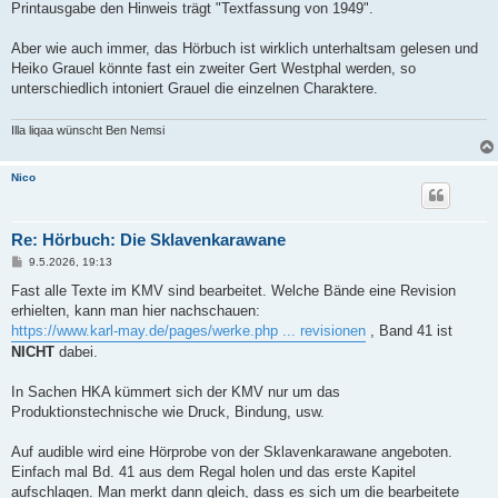
Printausgabe den Hinweis trägt "Textfassung von 1949".
Aber wie auch immer, das Hörbuch ist wirklich unterhaltsam gelesen und
Heiko Grauel könnte fast ein zweiter Gert Westphal werden, so
unterschiedlich intoniert Grauel die einzelnen Charaktere.
Illa liqaa wünscht Ben Nemsi
Nico
Re: Hörbuch: Die Sklavenkarawane
B
9.5.2026, 19:13
e
i
Fast alle Texte im KMV sind bearbeitet. Welche Bände eine Revision
t
erhielten, kann man hier nachschauen:
r
a
https://www.karl-may.de/pages/werke.php ... revisionen
, Band 41 ist
g
NICHT
dabei.
In Sachen HKA kümmert sich der KMV nur um das
Produktionstechnische wie Druck, Bindung, usw.
Auf audible wird eine Hörprobe von der Sklavenkarawane angeboten.
Einfach mal Bd. 41 aus dem Regal holen und das erste Kapitel
aufschlagen. Man merkt dann gleich, dass es sich um die bearbeitete