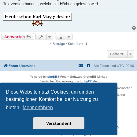
Textversion handelt, welche als Hörbuch gelesen wird.
Antworten
4 Beiträge • Seite
1
von
1
Gehe zu
Foren-Übersicht
Alle Zeiten sind
UTC+02:00
Powered by
phpBB
® Forum Software © phpBB Limited
Deutsche Übersetzung durch
phpBB.de
Betreiber des Forums für die Karl-May-Vereinigung – Arbeits- und Forschungsgemeinschaft
Diese Website nutzt Cookies, um dir den
›Karl May‹ in Sachsen,
in Zusammenarbeit mit der Karl-May-Stiftung Radebeul bei Dresden: Ralf Harder
Impressum
bestmöglichen Komfort bei der Nutzung zu
bieten.
Mehr erfahren
Verstanden!
Reisen zu Karl May – Leben · Werk · Erinnerungsstätten
Datenschutz
|
Nutzungsbedingungen